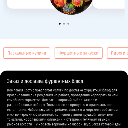
Пасхальные куличи
Фуршетные закуски
Пироги 
Заказ и доставка фуршетных блюд
Компания Костис предлагает услуги по доставке фуршетных блюд для
празднования дня рождения на работе, проведения корпоратива или
семейного торжества. Для вас − широкий выбор канапе и
разнообразные наборы. Только свежие продукты и оригинальное
исполнение. Набор закусок с грибами, сельдью и морским гребешком,
мясные нарезки с бужениной, копченой утиной грудкой, вялеными
томатами, королевскими оливками и отварным телячьим языком,
рыбное ассорти − у нас есть варианты на любой вкус. Заказ готовой еды