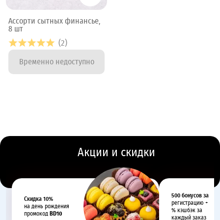
Ассорти сытных финансье,
8 шт
(2)
Временно недоступно
Акции и скидки
500 бонусов за
Cкидка 10%
регистрацию +
на день рождения
% кэшбэк за
промокод
BD10
каждый заказ