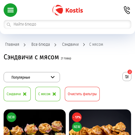
Главная
Все блюда
Сэндвичи
С мясом
Сэндвичи с мясом
21 товар
2
Популярные
Сэндвичи
С мясом
Очистить фильтры
NEW
- 17%
NEW