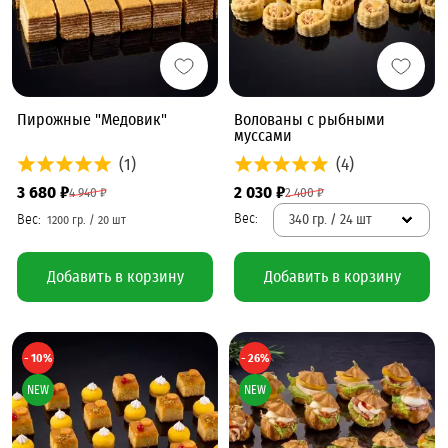
Пирожные "Медовик"
Волованы с рыбными
муссами
(1)
(4)
3 680 ₽
2 030 ₽
4 940 ₽
2 400 ₽
340 гр. / 24 шт
Добавить в корзину
Добавить в корзину
- 10%
- 26%
NEW
NEW