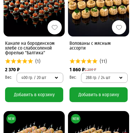
Канапе на бородинском
Волованы с мясным
хлебе со слабосоленой
ассорти
форелью "Балтика"
(1)
(11)
2 370 ₽
1 860 ₽
2 300 ₽
400 гр. / 20 шт
288 гр. / 24 шт
Добавить в корзину
Добавить в корзину
NEW
NEW