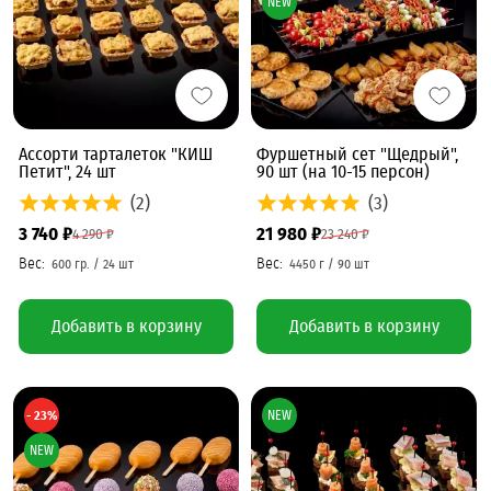
NEW
Ассорти тарталеток "КИШ
Фуршетный сет "Щедрый",
Петит", 24 шт
90 шт (на 10-15 персон)
(2)
(3)
3 740 ₽
21 980 ₽
4 290 ₽
23 240 ₽
Добавить в корзину
Добавить в корзину
- 23%
NEW
NEW