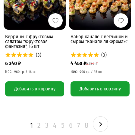
Веррины с фруктовым
Набор канапе с ветчиной и
салатом "Фруктовая
сыром "Канапе ля Фромаж"
фантазия", 16 шт
(3)
(3)
6 340 ₽
4 450 ₽
5 330 ₽
Добавить в корзину
Добавить в корзину
1
2
3
4
5
6
7
8