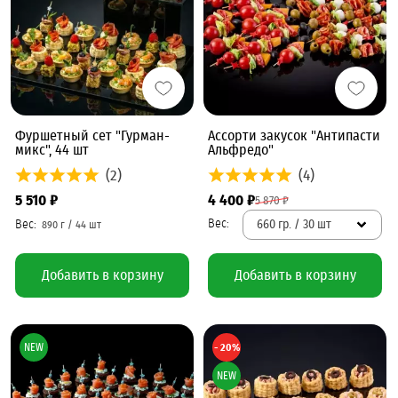
Фуршетный сет "Гурман-
Ассорти закусок "Антипасти
микс", 44 шт
Альфредо"
(2)
(4)
5 510 ₽
4 400 ₽
5 870 ₽
660 гр. / 30 шт
Добавить в корзину
Добавить в корзину
NEW
- 20%
NEW