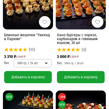
Блинные мешочки "Уикенд
Нано бургеры с чоризо,
в Париже"
карбонадом и говяжьим
языком, 30 шт
(11)
(3)
3 310 ₽
3 000 ₽
4 040 ₽
3 920 ₽
600 гр. / 24 шт
Добавить в корзину
Добавить в корзину
NEW
- 25%
NEW