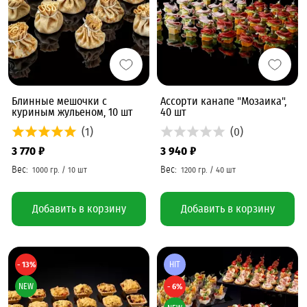
Блинные мешочки с
Ассорти канапе "Мозаика",
куриным жульеном, 10 шт
40 шт
(1)
(0)
3 770 ₽
3 940 ₽
Добавить в корзину
Добавить в корзину
- 13%
HIT
NEW
- 6%