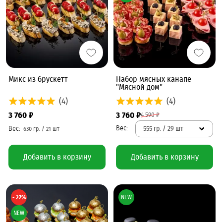
Микс из брускетт
Набор мясных канапе
"Мясной дом"
(4)
(4)
3 760 ₽
3 760 ₽
4 590 ₽
555 гр. / 29 шт
Добавить в корзину
Добавить в корзину
- 27%
NEW
NEW