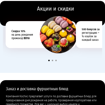
Акции и скидки
500 бонусов за
Cкидка 10%
регистрацию +
на день рождения
% кэшбэк за
промокод
BD10
каждый заказ
Заказ и доставка фуршетных блюд
Компания Костис предлагает услуги по доставке фуршетных блюд для
празднования дня рождения на работе, проведения корпоратива или
семейного торжества. Для вас − широкий выбор канапе и