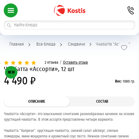
Главная
Все блюда
Сэндвичи
Чиабатта "Ассорти"
/
2 отзыва
Оставить отзыв
Чиабатта «Ассорти», 12 шт
NEW
4 490 ₽
Вес:
1080 гр.
ОПИСАНИЕ
СОСТАВ
Чиабатта «Ассорти»- это изысканное сочетание разнообразных начинок на основе
хрустящей чиабатты. В этом ассорти представлены четыре варианта:
Чиабатта "Капрезе": хрустящая чиабатта, свежий салат айсберг, спелые
помидоры, мини моцарелла и ароматный соус песто. Нежное сочетание свежих