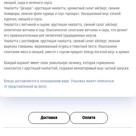
овощей, сыра и зеленого соуса.
Чиабатта "Цезарь": хрустящая чиабатта, ароматный салат айсберг, свежие
помидоры, нежное филе курицы и соус «цезарь». Насыщенный вкус сочной
курочки, овощей и соуса.
Чиабатта с ветчиной и сыром: хрустящая чиабатта, свежий салат айсберг,
аппетитная ветчина и сыр. Классическое сочетание ветчины и сыра, что делает
его привлекательным для любителей традиционных вкусов.
Чиабатта с ростбифом: хрустящая чиабатта, свежий салат айсберг, нежная
вырезка говядины, маринованный огурец и томатный песто. Изысканное
сочетание мяса и овощей, вместе с соусом придает блюду богатый вкус и аромат.
Каждый вариант имеет свою уникальную начинку, которая гармонично
сочетается с хрустящей чиабаттой, создавая неповторимый вкус сытной закуски.
Блюда доставляются в охлажденном виде. Упаковка может отличаться
от представленной на фото.
Доставка
Оплата