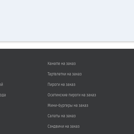
Канапе на заказ
Тарталетки на заказ
ой
Пироги на заказ
юда
Осетинские пироги на заказ
Мини-бургеры на заказ
Салаты на заказ
Сэндвичи на заказ