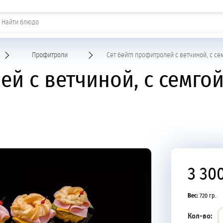
Шашлыки и горячие закуски
Профитроли
Сет бейгл профитролей с ветчиной, с се
ей с ветчиной, с семгой
3 30
Вес:
720 гр.
Кол-во: