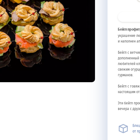
Бейгл профи
украшение лю
и наполнен а
Бейгл с ветч
дополненный 
любителей кла
свежим огурц
гурманов.
Бейгл с говя
настоящим от
Эти бейгл пр
вечера с друз
Блюд
от п