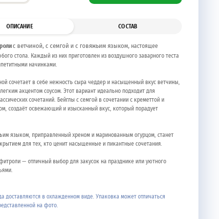
ОПИСАНИЕ
СОСТАВ
троли
с ветчиной, с семгой и с говяжьим языком,
настоящее
бого стола. Каждый из них приготовлен из воздушного заварного теста
ппетитными начинками.
иной сочетает в себе нежность сыра чеддер и насыщенный вкус ветчины,
легким акцентом соусом. Этот вариант идеально подходит для
ссических сочетаний. Бейглы с семгой в сочетании с креметтой и
ом, создаёт освежающий и изысканный вкус, который порадует
жьим языком, приправленный хреном и маринованным огурцом, станет
крытием для тех, кто ценит насыщенные и пикантные сочетания.
офитроли — отличный выбор для закусок на празднике или уютного
ьями.
а доставляются в охлажденном виде. Упаковка может отличаться
редставленной на фото.