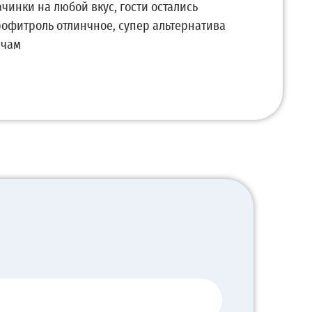
ачинки на любой вкус, гости остались
рофитроль отлинчное, супер альтернатива
ичам