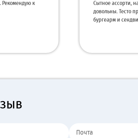
. Рекомендую к
Сытное ассорти, н
довольны. Тесто п
бургеарм и сендв
тзыв