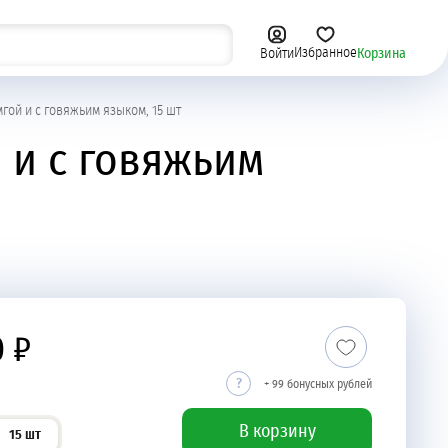
Избранное
Корзина
Войти
Сыры, овощи и фрукты
мгой и с говяжьим языком, 15 шт
 и с говяжьим
0 ₽
+ 99 бонусных рублей
В корзину
15 шт