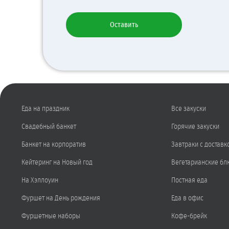
Оставить
Еда на праздник
Все закуски
Свадебный банкет
Горячие закуски
Банкет на корпоратив
Завтраки с доставк
Кейтеринг на Новый год
Вегетарианские бл
На Хэллоуин
Постная еда
Фуршет на День рождения
Еда в офис
Фуршетные наборы
Кофе-брейк