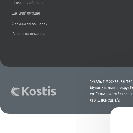
Домашний банкет
Детский фуршет
Закуски на выставку
Банкет на поминки
129226, г. Москва, вн. тер.
Муниципальный округ Р
ул. Сельскохозяйственна
стр. 3, помещ. 1/2