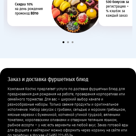
500 бонусов за
Cкидка 10%
регистрацию +
на день рождения
% кэшбэк за
промокод
BD10
каждый заказ
Заказ и доставка фуршетных блюд
Компания Костис предлагает услуги по доставке фуршетных блюд для
празднования дня рождения на работе, проведения корпоратива или
семейного торжества. Для вас − широкий выбор канапе и
разнообразные наборы. Только свежие продукты и оригинальное
исполнение. Набор закусок с грибами, сельдью и морским гребешком,
мясные нарезки с бужениной, копченой утиной грудкой, вялеными
томатами, королевскими оливками и отварным телячьим языком,
рыбное ассорти − у нас есть варианты на любой вкус. Заказ готовой еды
для фуршета и кейтеринг можно оформить через корзину на сайте или
по телефону в Москве +7 (495) 221-87-34.