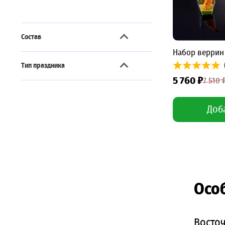
Состав
Набор веррин 
С бараниной
2
Тип праздника
С икрой
1
5 760 ₽
7 510 
8 марта
1
С овощами
3
Выпускной
2
Доб
С птицей
2
День рождения
3
С рыбой
1
Новый год
2
С сыром
4
Рождество
3
С фруктами
1
Свадьба
3
Осо
Со свининой
2
Фуршет в офис
3
Восто