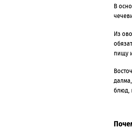
В осно
чечеви
Из ово
обязат
пищу 
Восточ
далма,
блюд,
Поче