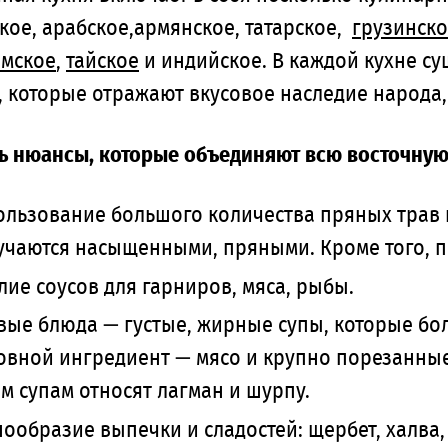
кое, арабское,армянское, татарское,
грузинск
амское
,
тайское
и индийское. В каждой кухне с
 которые отражают вкусовое наследие народа, 
ть нюансы, которые объединяют всю восточную
ользование большого количества пряных трав 
учаются насыщенными, пряными. Кроме того, п
лие соусов для гарниров, мяса, рыбы.
вые блюда — густые, жирные супы, которые б
овной ингредиент — мясо и крупно порезанные
м супам относят лагман и шурпу.
ообразие выпечки и сладостей: щербет, халва,