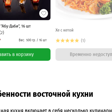
"Абу-Даби", 16 шт
Хе с кетой
(2)
₽
(1)
Временно недосту
авить в корзину
бенности восточной кухни
чная кухня включает в себя несколько кулинар