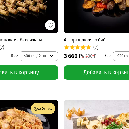
летики из баклажана
Ассорти люля кебаб
(7)
(2)
3 660 ₽
4 300 ₽
500 гр. / 25 шт
920 гр
авить в корзину
Добавить в корзи
за 24 часа