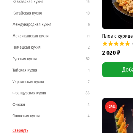
Кавказская кухня
16
Китайская кухня
10
Международная кухня
5
Плов с курице
Мексиканская кухня
11
Немецкая кухня
2
2 020 ₽
Русская кухня
82
Доб
Тайская кухня
1
Украинская кухня
7
Французская кухня
86
Фьюжн
4
- 24%
Японская кухня
4
Свернуть