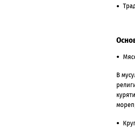
Тра
Основ
Мяс
В мусу
религи
курят
мореп
Кру