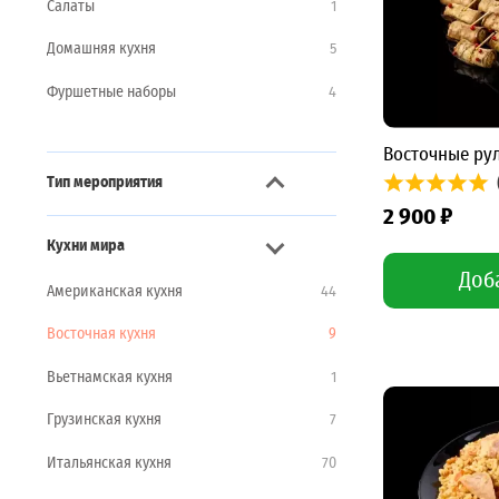
Салаты
1
Домашняя кухня
5
Фуршетные наборы
4
Восточные ру
Тип мероприятия
2 900 ₽
Блюда для бизнес-ланча
1
Кухни мира
Блюда для кофе-брейка
1
Доб
Американская кухня
44
Блюда на вечеринку
2
Восточная кухня
9
Блюда на домашний банкет
2
Вьетнамская кухня
1
Блюда на корпоратив
2
Грузинская кухня
7
Готовая еда на выставку
1
Итальянская кухня
70