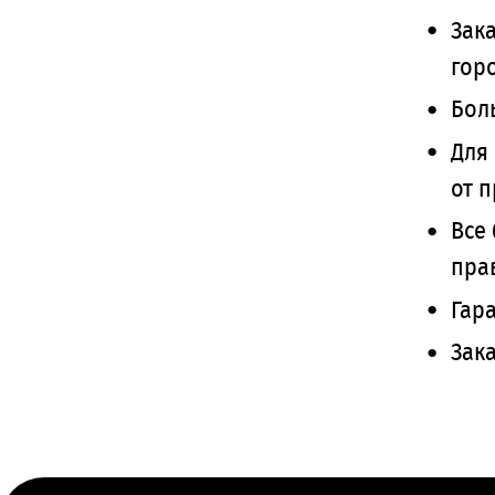
Зак
гор
Бол
Для
от 
Все
пра
Гар
Зак