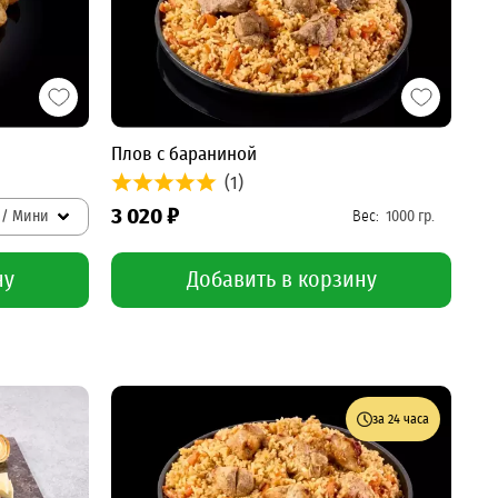
Плов с бараниной
(1)
3 020 ₽
. / Мини
ну
Добавить в корзину
за 24 часа