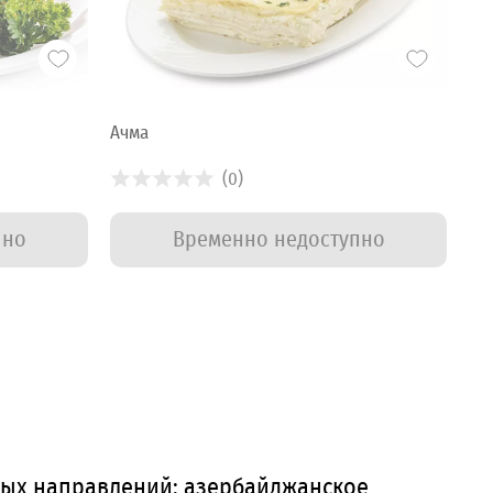
Ачма
(0)
пно
Временно недоступно
ных направлений: азербайджанское,