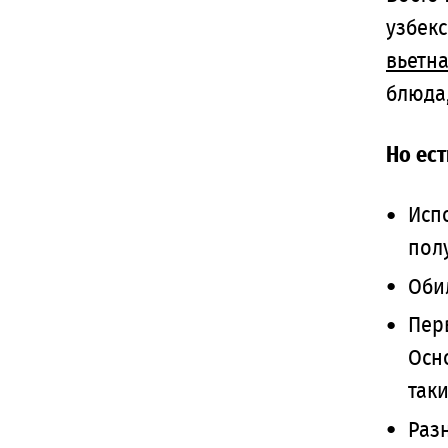
узбекс
вьетн
блюда,
Но ес
Исп
пол
Оби
Пер
Осн
таки
Разн