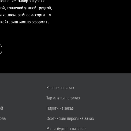
олнение. Набор закусок с
ой, копченой утиной грудкой,
 языком, рыбное ассорти − у
 и кейтеринг можно оформить
Канапе на заказ
Тарталетки на заказ
ой
Пироги на заказ
юда
Осетинские пироги на заказ
Мини-бургеры на заказ