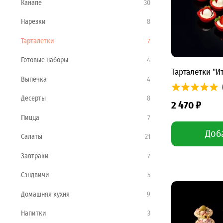
Канапе
30
Нарезки
8
Тарталетки
7
Готовые наборы
4
Тарталетки "И
Выпечка
4
Десерты
8
2 470 ₽
Пицца
7
Доб
Салаты
21
Завтраки
7
Сэндвичи
5
Домашняя кухня
9
Напитки
3