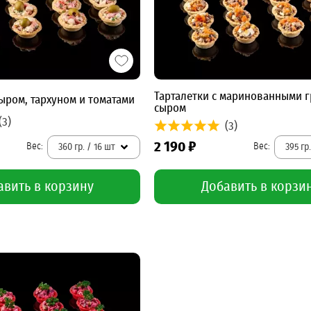
Тарталетки с маринованными 
сыром, тархуном и томатами
сыром
(3)
(3)
2 190 ₽
360 гр. / 16 шт
395 гр
авить в корзину
Добавить в корзи