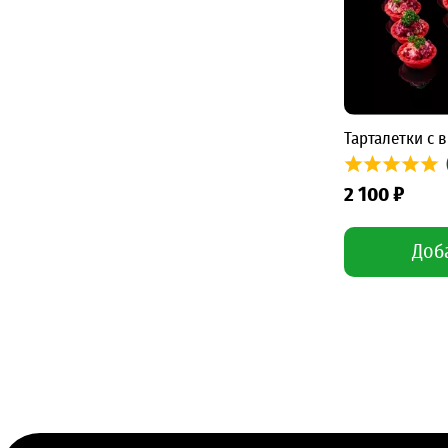
Фуршет в офис
1
Тарталетки с 
2 100 ₽
Доб