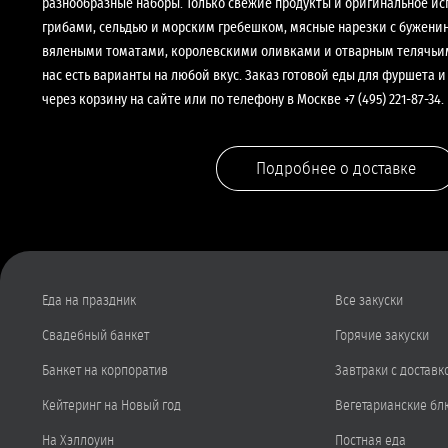
разнообразные наборы. Только свежие продукты и оригинальное исп
грибами, сельдью и морским гребешком, мясные нарезки с буженин
вялеными томатами, королевскими оливками и отварным телячьим
нас есть варианты на любой вкус. Заказ готовой еды для фуршета
через корзину на сайте или по телефону в Москве +7 (495) 221-87-34.
Подробнее о доставке
Еда на праздник
Все закуски
Свадебный банкет
Горячие закуски
Банкет на корпоратив
Завтраки с доставк
Кейтеринг на Новый год
Вегетарианские бл
На Хэллоуин
Постная еда