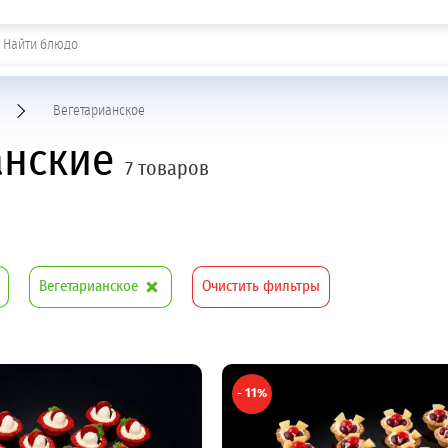
Шашлыки и горячие закуски
Вегетарианское
анские
7 товаров
Вегетарианское
Очистить фильтры
- 11%