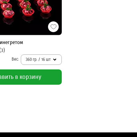
винегретом
(3)
360 гр. / 16 шт
авить в корзину