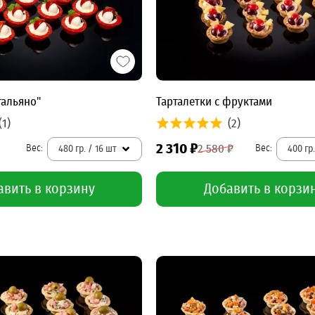
тальяно"
Тарталетки с фруктами
(1)
(2)
2 310 ₽
2 580 ₽
480 гр. / 16 шт
400 гр.
авить в корзину
Добавить в корзи