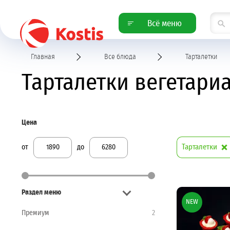
Всё меню
Главная
Все блюда
Тарталетки
Тарталетки вегетари
Цена
Тарталетки
от
до
Раздел меню
NEW
Премиум
2