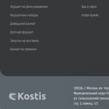
Фуршет на День рождения
Еда в офис
Фуршетные наборы
Кофе-брейк
Домашний банкет
Детский фуршет
Закуски на выставку
Банкет на поминки
129226, г. Москва, вн. тер.
Муниципальный округ Р
ул. Сельскохозяйственна
стр. 3, помещ. 1/2