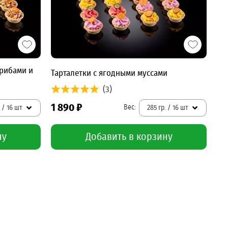
грибами и
Тарталетки с ягодными муссами
(3)
1 890 ₽
285 гр. / 16 шт
. / 16 шт
Добавить в корзину
ну