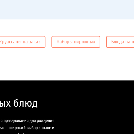
Круассаны на заказ
Наборы пирожных
Блюда на 
ных блюд
ля празднования дня рождения
 вас − широкий выбор канапе и