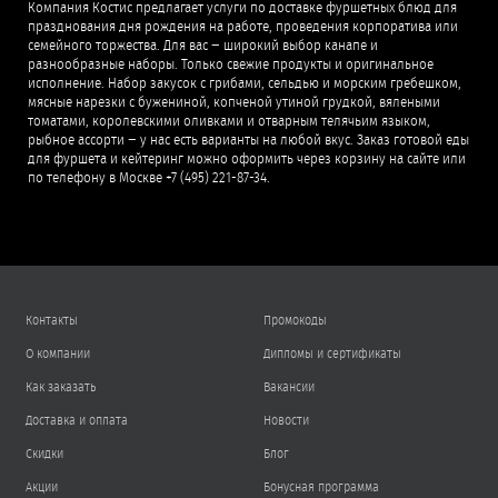
Компания Костис предлагает услуги по доставке фуршетных блюд для
празднования дня рождения на работе, проведения корпоратива или
семейного торжества. Для вас − широкий выбор канапе и
разнообразные наборы. Только свежие продукты и оригинальное
исполнение. Набор закусок с грибами, сельдью и морским гребешком,
мясные нарезки с бужениной, копченой утиной грудкой, вялеными
томатами, королевскими оливками и отварным телячьим языком,
рыбное ассорти − у нас есть варианты на любой вкус. Заказ готовой еды
для фуршета и кейтеринг можно оформить через корзину на сайте или
по телефону в Москве +7 (495) 221-87-34.
Контакты
Промокоды
О компании
Дипломы и сертификаты
Как заказать
Вакансии
Доставка и оплата
Новости
Скидки
Блог
Акции
Бонусная программа