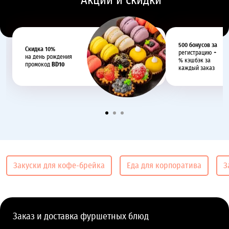
Акции и скидки
500 бонусов за
Cкидка 10%
регистрацию +
на день рождения
% кэшбэк за
промокод
BD10
каждый заказ
Закуски для кофе-брейка
Еда для корпоратива
З
Заказ и доставка фуршетных блюд