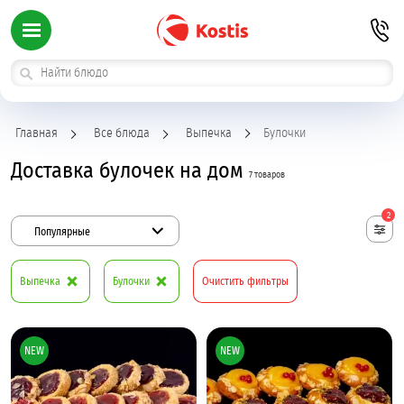
Главная
Все блюда
Выпечка
Булочки
Доставка булочек на дом
7 товаров
2
Популярные
Выпечка
Булочки
Очистить фильтры
NEW
NEW