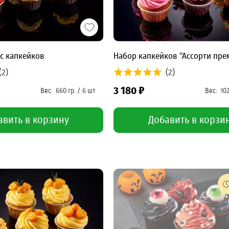
с капкейков
Набор капкейков "Ассорти прем
(2)
(2)
3 180 ₽
авить в корзину
Добавить в корзи