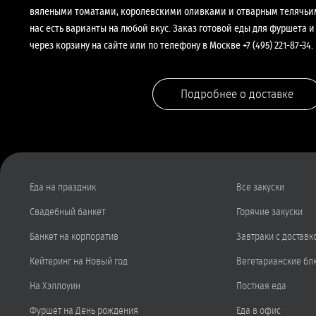
вялеными томатами, королевскими оливками и отварным телячьим
нас есть варианты на любой вкус. Заказ готовой еды для фуршета
через корзину на сайте или по телефону в Москве +7 (495) 221-87-34.
Подробнее о доставке
Еда на праздник
Все закуски
Свадебный банкет
Горячие закуски
Банкет на корпоратив
Завтраки с доставк
Кейтеринг на Новый год
Вегетарианские бл
На Хэллоуин
Постная еда
Фуршет на День рождения
Еда в офис