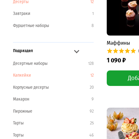
Десерты
12
Завтраки
1
Фуршетные наборы
8
Маффины
Подраздел
1 090 ₽
Десертные наборы
128
Капкейки
12
Доб
Корпусные десерты
20
Макарон
9
Пирожные
92
Тарты
25
Торты
46