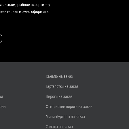
 языком, рыбное ассорти − у
 и кейтеринг можно оформить
Канапе на заказ
Тарталетки на заказ
ой
Пироги на заказ
юда
Осетинские пироги на заказ
Мини-бургеры на заказ
Салаты на заказ