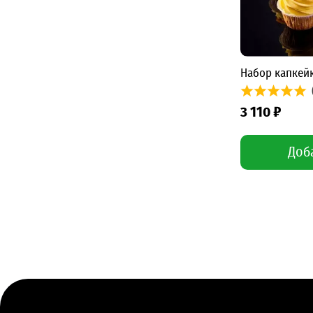
Набор капкейк
3 110 ₽
Доб