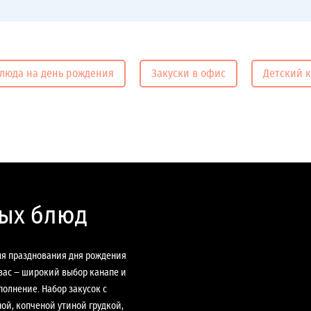
люда на день рождения
Закуски в офис
Детский 
ных блюд
ля празднования дня рождения
 вас − широкий выбор канапе и
олнение. Набор закусок с
ой, копченой утиной грудкой,