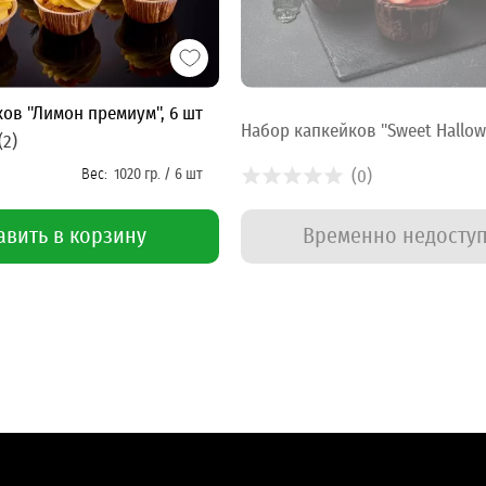
ов "Лимон премиум", 6 шт
Набор капкейков "Sweet Hallow
(2)
(0)
Временно недосту
авить в корзину