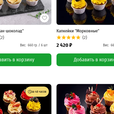
нан-шоколад"
Капкейки "Морковные"
(2)
(2)
2 420 ₽
авить в корзину
Добавить в корзи
за 48 часов