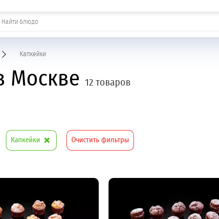
Шашлыки и горячие закуски
Капкейки
 в Москве
12 товаров
Капкейки
Очистить фильтры