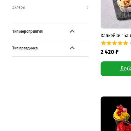
Эклеры
5
Тип мероприятия
Капкейки "Ба
Блюда для бизнес-ланча
1
Тип праздника
2 420 ₽
Блюда для детей
10
Halloween
2
Блюда для кофе-брейка
7
Доб
Выпускной
1
Блюда на вечеринку
7
День рождения
7
Блюда на домашний банкет
5
Рождество
5
Блюда на корпоратив
4
Романтический ужин
4
Готовая еда на выставку
7
Свадьба
6
Фуршет в офис
3