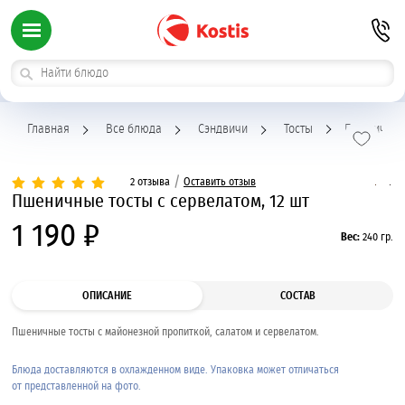
Главная
Все блюда
Сэндвичи
Тосты
Пшеничные 
/
2 отзыва
Оставить отзыв
Пшеничные тосты с сервелатом, 12 шт
1 190 ₽
Вес:
240 гр.
ОПИСАНИЕ
СОСТАВ
Пшеничные тосты с майонезной пропиткой, салатом и сервелатом.
Блюда доставляются в охлажденном виде. Упаковка может отличаться
от представленной на фото.