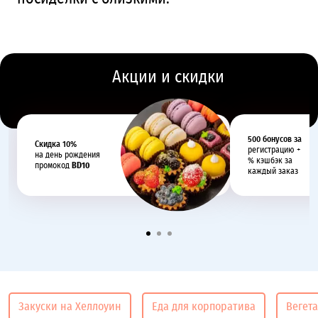
Акции и скидки
500 бонусов за
Cкидка 10%
регистрацию +
на день рождения
% кэшбэк за
промокод
BD10
каждый заказ
Закуски на Хеллоуин
Еда для корпоратива
Вегет