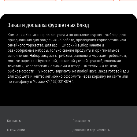
Заказ и доставка фуршетных блюд
Компания Костис предлагает услуги по доставке фуршетных блюд для
празднования дня рождения на работе, проведения корпоратива или
семейного торжества. Для вас − широкий выбор канапе и
разнообразные наборы. Только свежие продукты и оригинальное
исполнение. Набор закусок с грибами, сельдью и морским гребешком,
мясные нарезки с бужениной, копченой утиной грудкой, вялеными
томатами, королевскими оливками и отварным телячьим языком,
рыбное ассорти − у нас есть варианты на любой вкус. Заказ готовой еды
для фуршета и кейтеринг можно оформить через корзину на сайте или
по телефону в Москве +7 (495) 221-87-34.
Контакты
Промокоды
О компании
Дипломы и сертификаты