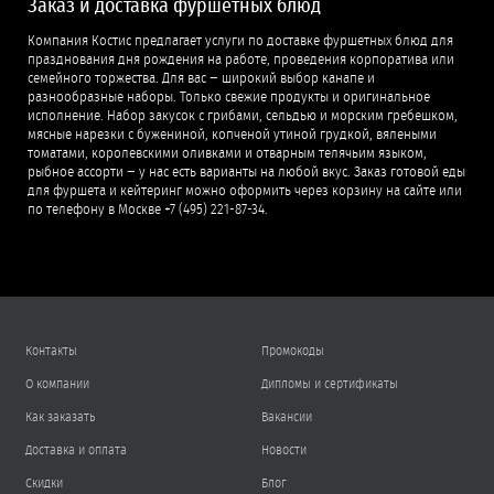
Заказ и доставка фуршетных блюд
Компания Костис предлагает услуги по доставке фуршетных блюд для
празднования дня рождения на работе, проведения корпоратива или
семейного торжества. Для вас − широкий выбор канапе и
разнообразные наборы. Только свежие продукты и оригинальное
исполнение. Набор закусок с грибами, сельдью и морским гребешком,
мясные нарезки с бужениной, копченой утиной грудкой, вялеными
томатами, королевскими оливками и отварным телячьим языком,
рыбное ассорти − у нас есть варианты на любой вкус. Заказ готовой еды
для фуршета и кейтеринг можно оформить через корзину на сайте или
по телефону в Москве +7 (495) 221-87-34.
Контакты
Промокоды
О компании
Дипломы и сертификаты
Как заказать
Вакансии
Доставка и оплата
Новости
Скидки
Блог