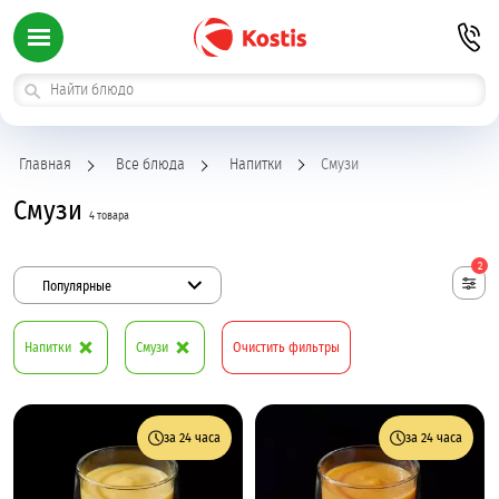
Главная
Все блюда
Напитки
Смузи
Смузи
4 товара
2
Популярные
Напитки
Смузи
Очистить фильтры
за 24 часа
за 24 часа