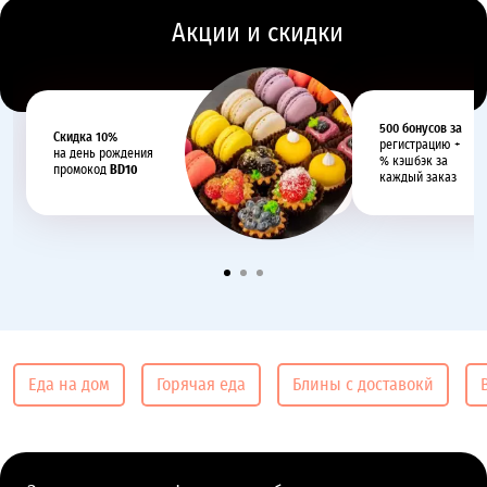
Акции и скидки
500 бонусов за
Cкидка 10%
регистрацию +
на день рождения
% кэшбэк за
промокод
BD10
каждый заказ
Еда на дом
Горячая еда
Блины с доставокй