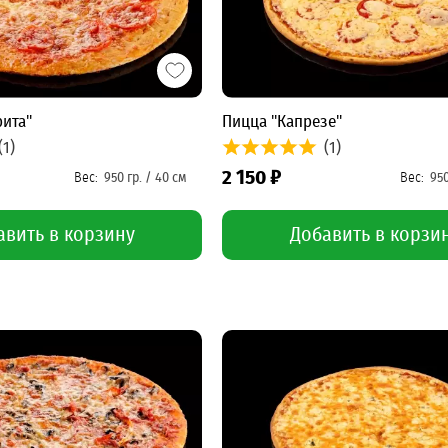
ита"
Пицца "Капрезе"
(1)
(1)
2 150 ₽
авить в корзину
Добавить в корзи