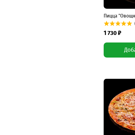
Пицца "Овощн
1 730 ₽
Доб