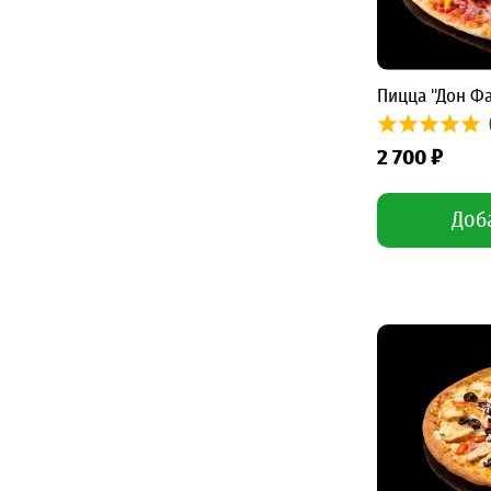
Пицца "Дон Ф
2 700 ₽
Доб