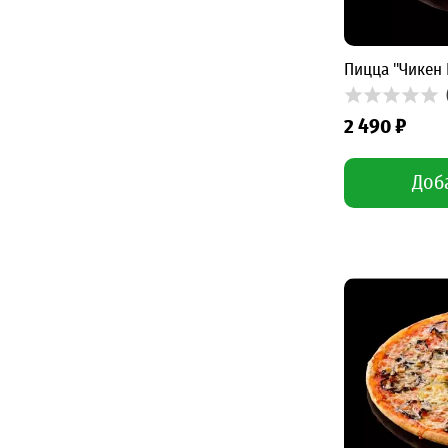
Пицца "Чикен 
2 490 ₽
Доб