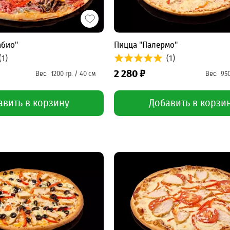
абио"
Пицца "Палермо"
(1)
(1)
2 280 ₽
авить в корзину
Добавить в корзи