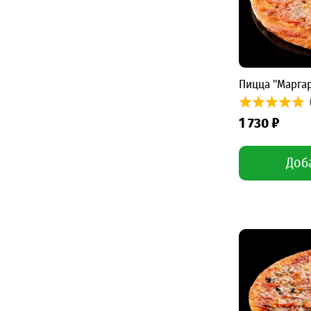
Фуршет в офис
1
Пицца "Маргар
1 730 ₽
Доб