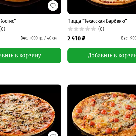
Костис"
Пицца "Техасская Барбекю"
(0)
(0)
2 410 ₽
авить в корзину
Добавить в корзи