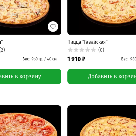
я"
Пицца "Гавайская"
(2)
(0)
1 910 ₽
авить в корзину
Добавить в корзи