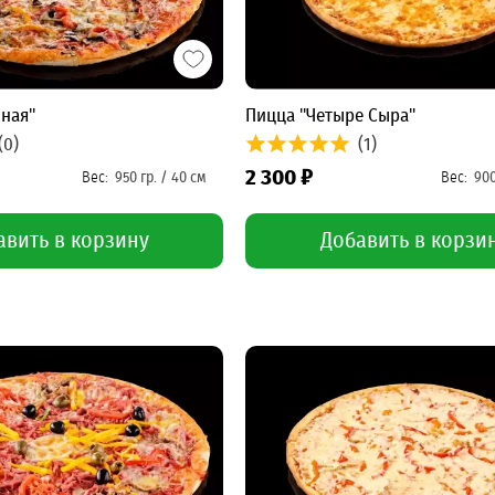
ная"
Пицца "Четыре Сыра"
(0)
(1)
2 300 ₽
авить в корзину
Добавить в корзи