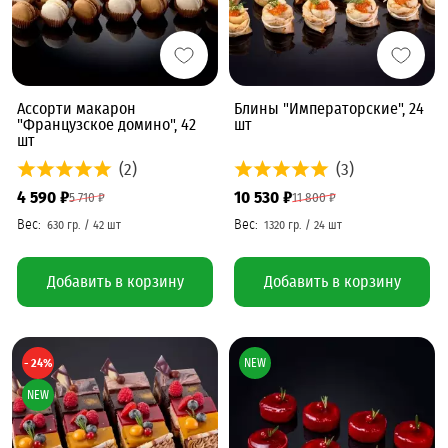
Ассорти макарон
Блины "Императорские", 24
"Французское домино", 42
шт
шт
(2)
(3)
4 590 ₽
10 530 ₽
5 710 ₽
11 800 ₽
Добавить в корзину
Добавить в корзину
- 24%
NEW
NEW