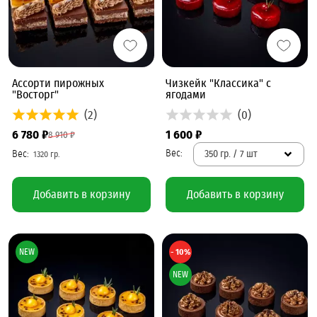
Ассорти пирожных
Чизкейк "Классика" с
"Восторг"
ягодами
(2)
(0)
6 780 ₽
1 600 ₽
8 910 ₽
350 гр. / 7 шт
Добавить в корзину
Добавить в корзину
NEW
- 10%
NEW