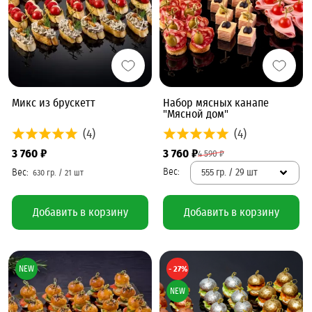
Микс из брускетт
Набор мясных канапе
"Мясной дом"
(4)
(4)
3 760 ₽
3 760 ₽
4 590 ₽
555 гр. / 29 шт
Добавить в корзину
Добавить в корзину
NEW
- 27%
NEW