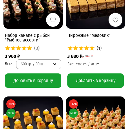
Набор канапе с рыбой
Пирожные "Медовик"
"Рыбное ассорти"
(3)
(1)
3 960 ₽
3 680 ₽
4 940 ₽
600 гр. / 30 шт
Добавить в корзину
Добавить в корзину
- 10%
- 17%
NEW
NEW