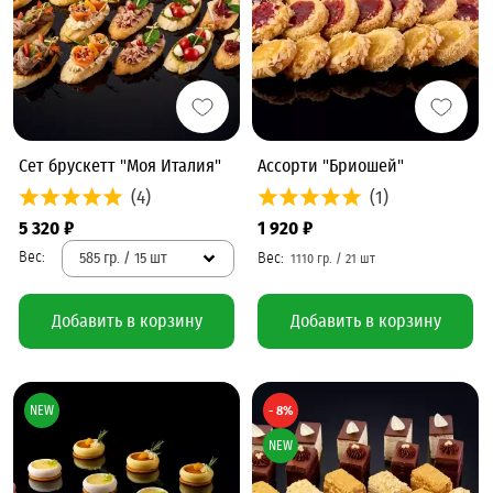
Сет брускетт "Моя Италия"
Ассорти "Бриошей"
(4)
(1)
5 320 ₽
1 920 ₽
585 гр. / 15 шт
Добавить в корзину
Добавить в корзину
NEW
- 8%
NEW