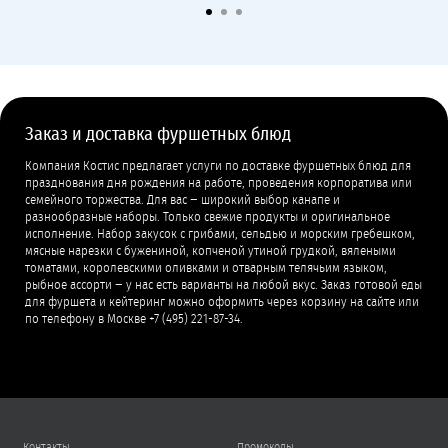
Заказ и доставка фуршетных блюд
Компания Костис предлагает услуги по доставке фуршетных блюд для
празднования дня рождения на работе, проведения корпоратива или
семейного торжества. Для вас − широкий выбор канапе и
разнообразные наборы. Только свежие продукты и оригинальное
исполнение. Набор закусок с грибами, сельдью и морским гребешком,
мясные нарезки с бужениной, копченой утиной грудкой, вялеными
томатами, королевскими оливками и отварным телячьим языком,
рыбное ассорти − у нас есть варианты на любой вкус. Заказ готовой еды
для фуршета и кейтеринг можно оформить через корзину на сайте или
по телефону в Москве +7 (495) 221-87-34.
Контакты
Промокоды