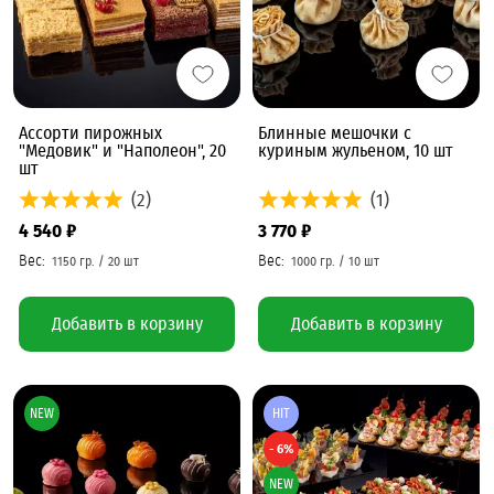
Ассорти пирожных
Блинные мешочки с
"Медовик" и "Наполеон", 20
куриным жульеном, 10 шт
шт
(2)
(1)
4 540 ₽
3 770 ₽
Добавить в корзину
Добавить в корзину
NEW
HIT
- 6%
NEW