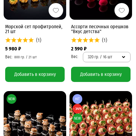
Морской сет профитролей,
Ассорти песочных орешков
21 шт
"Вкус детства"
(1)
(1)
5 980 ₽
2 590 ₽
320 гр. / 16 шт
Добавить в корзину
Добавить в корзину
NEW
HIT
- 34%
NEW