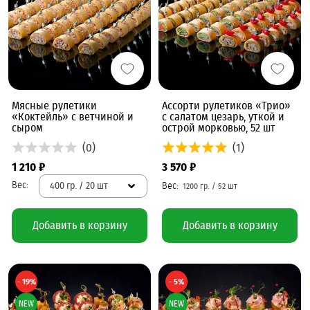
Мясные рулетики
Ассорти рулетиков «Трио»
«Коктейль» с ветчиной и
с салатом цезарь, уткой и
сыром
острой морковью, 52 шт
(0)
(1)
1 210 ₽
3 570 ₽
400 гр. / 20 шт
Добавить в корзину
Добавить в корзину
- 19%
- 5%
NEW
NEW