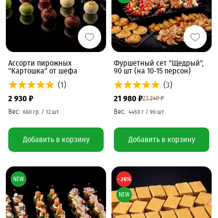
Ассорти пирожных
Фуршетный сет "Щедрый",
"Картошка" от шефа
90 шт (на 10-15 персон)
(1)
(3)
2 930 ₽
21 980 ₽
23 240 ₽
Добавить в корзину
Добавить в корзину
NEW
- 26%
NEW