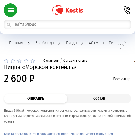
Главная
Все блюда
Пицца
40 см
Пицца "Морско
/
0 отзывов
Оставить отзыв
Пицца «Морской коктейль»
2 600 ₽
Вес:
950 гр.
ОПИСАНИЕ
СОСТАВ
Пицца (40см) - морской коктейль из осьминогов, кальмаров, мидий и креветок с
болгарским перцем, маслинами и нежным сыром Моцарелла на тонкой пшеничной
основе
Блюда доставляются в охлажденном виде. Упаковка может отличаться