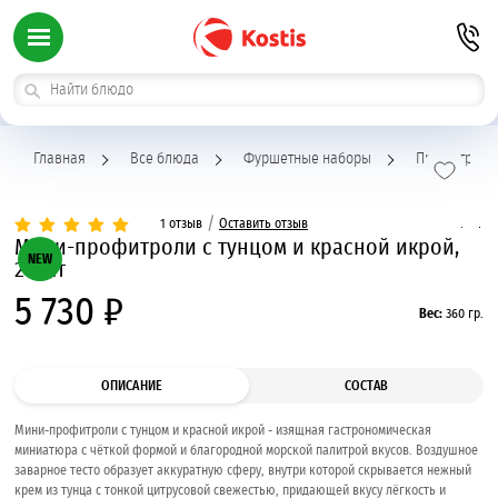
Главная
Все блюда
Фуршетные наборы
Профитроли
/
1 отзыв
Оставить отзыв
Мини-профитроли с тунцом и красной икрой,
NEW
24 шт
5 730 ₽
Вес:
360 гр.
ОПИСАНИЕ
СОСТАВ
Мини-профитроли с тунцом и красной икрой - изящная гастрономическая
миниатюра с чёткой формой и благородной морской палитрой вкусов. Воздушное
заварное тесто образует аккуратную сферу, внутри которой скрывается нежный
крем из тунца с тонкой цитрусовой свежестью, придающей вкусу лёгкость и