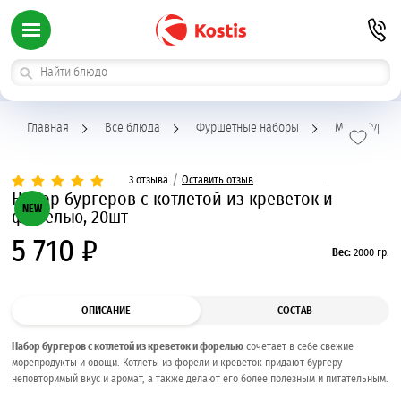
Главная
Все блюда
Фуршетные наборы
Мини бурге
/
3 отзыва
Оставить отзыв
Набор бургеров с котлетой из креветок и
NEW
форелью, 20шт
5 710 ₽
Вес:
2000 гр.
ОПИСАНИЕ
СОСТАВ
Набор бургеров с котлетой из креветок и форелью
сочетает в себе свежие
морепродукты и овощи. Котлеты из форели и креветок придают бургеру
неповторимый вкус и аромат, а также делают его более полезным и питательным.