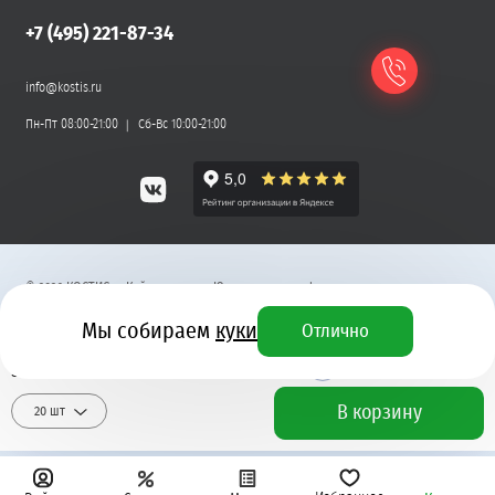
+7 (495) 221-87-34
info@kostis.ru
Пн-Пт 08:00-21:00
Сб-Вс 10:00-21:00
©
2026
КОСТИС — Кейтеринг
.
Юридическая информация
Мы собираем
куки
Отлично
Разработка сайта
5 710 ₽
+ 172 бонусных рубля
В корзину
20 шт