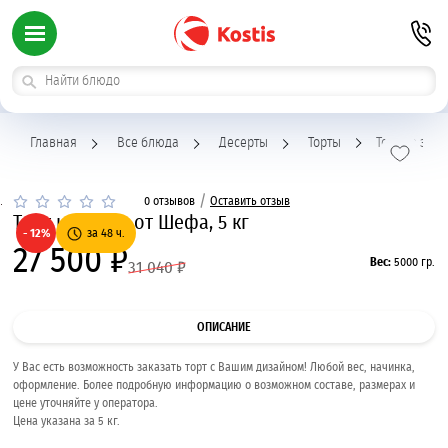
Главная
Все блюда
Десерты
Торты
Торт на зака
/
0 отзывов
Оставить отзыв
Торт на заказ от Шефа, 5 кг
- 12%
за 48 ч.
27 500 ₽
Вес:
5000 гр.
31 040 ₽
ОПИСАНИЕ
У Вас есть возможность заказать торт с Вашим дизайном! Любой вес, начинка,
оформление. Более подробную информацию о возможном составе, размерах и
цене уточняйте у оператора.
Цена указана за 5 кг.