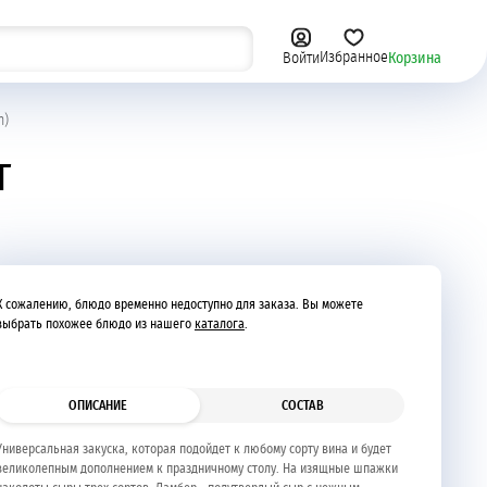
Избранное
Корзина
Войти
Сыры, овощи и фрукты
n)
т
К сожалению, блюдо временно недоступно для заказа. Вы можете
выбрать похожее блюдо из нашего
каталога
.
ОПИСАНИЕ
СОСТАВ
Универсальная закуска, которая подойдет к любому сорту вина и будет
великолепным дополнением к праздничному столу. На изящные шпажки