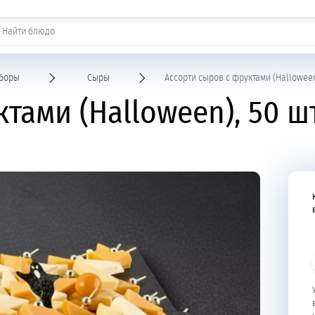
Шашлыки и горячие закуски
боры
Сыры
Ассорти сыров с фруктами (Hallowee
тами (Halloween), 50 ш