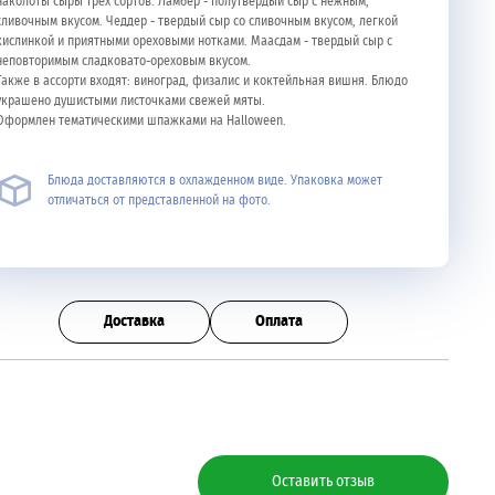
наколоты сыры трех сортов. Ламбер - полутвердый сыр с нежным,
сливочным вкусом. Чеддер - твердый сыр со сливочным вкусом, легкой
кислинкой и приятными ореховыми нотками. Маасдам - твердый сыр с
неповторимым сладковато-ореховым вкусом.
Также в ассорти входят: виноград, физалис и коктейльная вишня. Блюдо
украшено душистыми листочками свежей мяты.
Оформлен тематическими шпажками на Halloween.
Блюда доставляются в охлажденном виде. Упаковка может
отличаться от представленной на фото.
Доставка
Оплата
Оставить отзыв