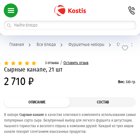
Главная
Все блюда
Фуршетные наборы
Сыры
С
/
3 отзыва
Оставить отзыв
Сырные канапе, 21 шт
2 710 ₽
Вес:
330 гр.
ОПИСАНИЕ
СОСТАВ
В наборе
Сырные канапе
в качестве ключевого компонента использовании самые
популярные сорта сыра. Безупречный выбор для легкого фуршета и дегустации,
пышного торжества и веселого отдыха в компании друзей. Каждый из трех видов
канапе покорит сочетанием изысканных продуктов.