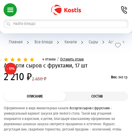
Главная
Все блюда
Канапе
Сыры
Ассорти кана
/
4 отзыва
Оставить отзыв
Ассорти сыров с фруктами, 17 шт
- 17%
2 210 ₽
Вес:
340 гр.
2 650 ₽
ОПИСАНИЕ
СОСТАВ
Оформленное в виде миниатюрных канапе
Ассорти сыров с фруктами
–
универсальный вариант закуски для любого стола. Такой вид угощения
понравится и взрослым, и детям, благодаря изысканному оформлению на
деревянных шпажках закуска смотрится празднично и эстетично. Фуршет,
дегустация вин, свадебное торжество, детский праздник – исключений, чтобы