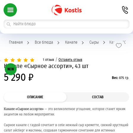
Главная
Все блюда
Канапе
Сыры
Канапе "Сырно
/
1 отзыв
Оставить отзыв
Канапе «Сырное ассорти», 43 шт
NEW
5 290 ₽
Вес:
875 гр.
ОПИСАНИЕ
СОСТАВ
Канапе «Сырное ассорти»
— это великолепное угощение, которое станет ярким
акцентом на любом мероприятии.
Сырное канапе с гаудой сочетает в себе нежный сыр креметте, свежий хрустящий
салат айсберг и маслины, создавая гармоничное сочетание для истинных