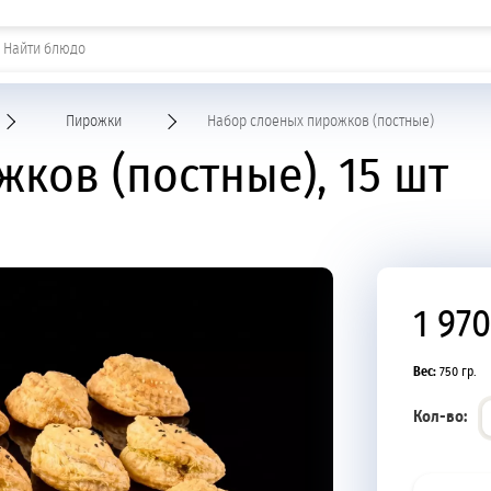
Шашлыки и горячие закуски
Пирожки
Набор слоеных пирожков (постные)
ков (постные), 15 шт
1 970
Вес:
750 гр.
Кол-во: