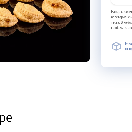
Набор слоены
вегетарианск
теста. В наб
грибами, с ов
Блюд
от п
ре