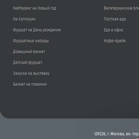
Кейтеринг на Новый год
Вегетарианские бл
На Хэллоуин
Постная еда
Фуршет на День рождения
Еда в офис
Фуршетные наборы
Кофе-брейк
Домашний банкет
Детский фуршет
Закуски на выставку
Банкет на поминки
129226, г. Москва, вн. тер.