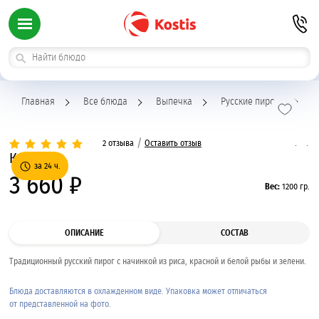
Главная
Все блюда
Выпечка
Русские пироги
Ку
/
2 отзыва
Оставить отзыв
Кулебяка
за 24 ч.
3 660 ₽
Вес:
1200 гр.
ОПИСАНИЕ
СОСТАВ
Традиционный русский пирог с начинкой из риса, красной и белой рыбы и зелени.
Блюда доставляются в охлажденном виде. Упаковка может отличаться
от представленной на фото.