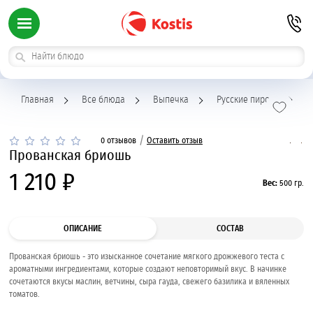
Главная
Все блюда
Выпечка
Русские пироги
Пр
/
0 отзывов
Оставить отзыв
Прованская бриошь
1 210 ₽
Вес:
500 гр.
ОПИСАНИЕ
СОСТАВ
Прованская бриошь - это изысканное сочетание мягкого дрожжевого теста с
ароматными ингредиентами, которые создают неповторимый вкус. В начинке
сочетаются вкусы маслин, ветчины, сыра гауда, свежего базилика и вяленных
томатов.