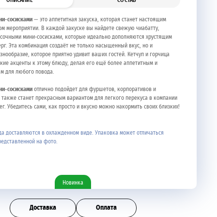
ОПИСАНИЕ
СОСТАВ
ини-сосисками
— это аппетитная закуска, которая станет настоящим
ом мероприятии. В каждой закуске вы найдете свежую чиабатту,
сочными мини-сосисками, которые идеально дополняются хрустящим
ерг. Эта комбинация создаёт не только насыщенный вкус, но и
знообразие, которое приятно удивит ваших гостей. Кетчуп и горчица
кие акценты к этому блюду, делая его ещё более аппетитным и
м для любого повода.
ини-сосисками
отлично подойдет для фуршетов, корпоративов и
а также станет прекрасным вариантом для легкого перекуса в компании
ег. Убедитесь сами, как просто и вкусно можно накормить своих близких!
а доставляются в охлажденном виде. Упаковка может отличаться
редставленной на фото.
Новинка
Доставка
Оплата