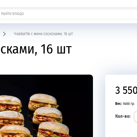
Шашлыки и горячие закуски
Чиабатта с мини сосисками, 16 шт
сками, 16 шт
3 55
Вес:
1600 гр.
Кол-во: