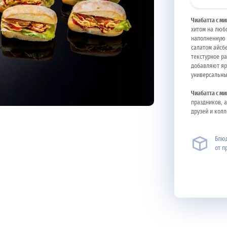
Чиабатта с м
хитом на люб
наполненную 
салатом айсб
текстурное ра
добавляют яр
универсальны
Чиабатта с м
праздников, 
друзей и колл
Блюд
от п