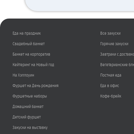
Еда на праздник
Все закуски
Свадебный банкет
Горячие закуски
Банкет на корпоратив
Завтраки с доставк
Кейтеринг на Новый год
Вегетарианские бл
На Хэллоуин
Постная еда
Фуршет на День рождения
Еда в офис
Фуршетные наборы
Кофе-брейк
Домашний банкет
Детский фуршет
Закуски на выставку