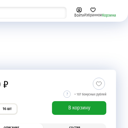
Избранное
Корзина
Войти
Сыры, овощи и фрукты
0 ₽
+ 107 бонусных рублей
В корзину
16 шт