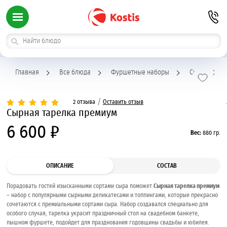
Главная
Все блюда
Фуршетные наборы
Сыры
С
/
2 отзыва
Оставить отзыв
Сырная тарелка премиум
6 600 ₽
Вес:
880 гр.
ОПИСАНИЕ
СОСТАВ
Порадовать гостей изысканными сортами сыра поможет
Сырная тарелка премиум
– набор с популярными сырными деликатесами и топпингами, которые прекрасно
сочетаются с премиальными сортами сыра. Набор создавался специально для
особого случая, тарелка украсит праздничный стол на свадебном банкете,
пышном фуршете, подойдет для празднования годовщины свадьбы и юбилея.