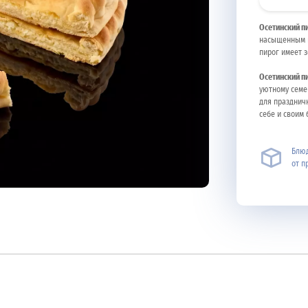
Осетинский п
насыщенным в
пирог имеет 
Осетинский п
уютному семе
для празднич
себе и своим 
Блюд
от п