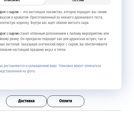
ОПИСАНИЕ
СОСТАВ
ирог с сыром
— это настоящее лакомство, которое порадует вас своим
кусом и ароматом. Приготовленный из нежного дрожжевого теста,
золотистую корочку. Внутри вас ждет обилие мягкого сыра.
ирог с сыром
станет отличным дополнением к любому мероприятию или
йному ужину. Он прекрасно подходит как для дружеских встреч, так и
ных застолий. Заказывая осетинский пирог с сыром, вы обеспечиваете
близким настоящий праздник вкуса и тепла.
а доставляются в охлажденном виде. Упаковка может отличаться
редставленной на фото.
Доставка
Оплата