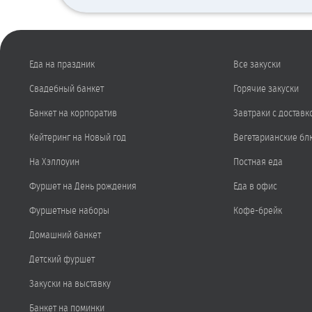
Еда на праздник
Все закуски
Свадебный банкет
Горячие закуски
Банкет на корпоратив
Завтраки с доставк
Кейтеринг на Новый год
Вегетарианские бл
На Хэллоуин
Постная еда
Фуршет на День рождения
Еда в офис
Фуршетные наборы
Кофе-брейк
Домашний банкет
Детский фуршет
Закуски на выставку
Банкет на поминки