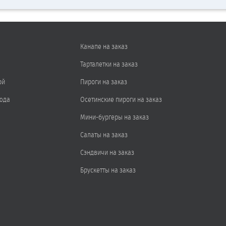
Канапе на заказ
Тарталетки на заказ
ой
Пироги на заказ
юда
Осетинские пироги на заказ
Мини-бургеры на заказ
Салаты на заказ
Сэндвичи на заказ
Брускетты на заказ