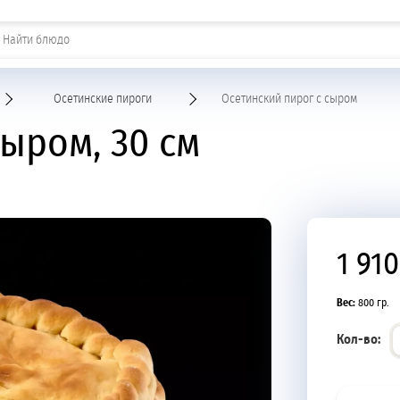
Шашлыки и горячие закуски
Осетинские пироги
Осетинский пирог с сыром
сыром, 30 см
1 910
Вес:
800 гр.
Кол-во: