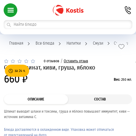
Главная
Все блюда
Напитки
Смузи
Смузи шпинат
/
0 отзывов
Оставить отзыв
Смузи шпинат, киви, груша, яблоко
за 24 ч.
660 ₽
Вес:
250 мл.
ОПИСАНИЕ
СОСТАВ
Шпинат выводит шлаки и токсины, груша и яблоко повышают иммунитет, киви —
источник витамина С.
Блюда доставляются в охлажденном виде. Упаковка может отличаться
от представленной на фото.