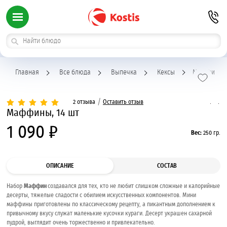
Главная
Все блюда
Выпечка
Кексы
Маффины
/
2 отзыва
Оставить отзыв
Маффины, 14 шт
1 090 ₽
Вес:
250 гр.
ОПИСАНИЕ
СОСТАВ
Набор
Маффин
создавался для тех, кто не любит слишком сложные и калорийные
десерты, тяжелые сладости с обилием искусственных компонентов. Мини
маффины приготовлены по классическому рецепту, а пикантным дополнением к
привычному вкусу служат маленькие кусочки кураги. Десерт украшен сахарной
пудрой, выглядит очень торжественно и привлекательно.