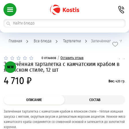
Главная
Все блюда
Тарталетки
Запечённая тарталетка
/
0 отзывов
Оставить отзыв
Запечённая тарталетка с камчатским крабом в
NEW
японском стиле, 12 шт
4 710 ₽
Вес:
420 гр.
ОПИСАНИЕ
СОСТАВ
Запечённая тарталетка с камчатским крабом в японском стиле - тёплая изящная
закуска с мягким, округлым вкусом и деликатным морским акцентом. Нежное мясо
камчатского краба соединяется со сливочной основой и запекается до золотистой
корочки.