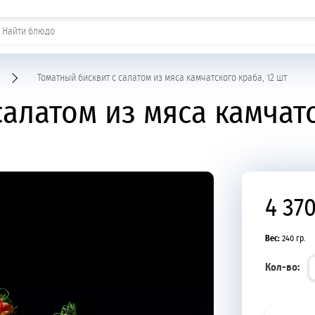
Шашлыки и горячие закуски
Томатный бисквит с салатом из мяса камчатского краба, 12 шт
алатом из мяса камчатс
4 37
Вес:
240 гр.
Кол-во: