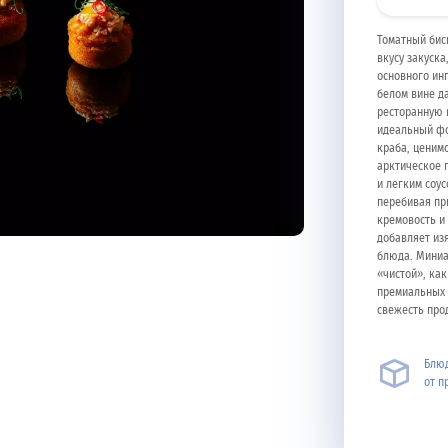
Томатный бис
вкусу закуска
основного ин
белом вине д
ресторанную 
идеальный фо
краба, ценим
арктическое 
и легким соу
перебивая пр
кремовость и
добавляет из
блюда. Миниа
«чистой», ка
премиальных 
свежесть прод
Блюд
от п