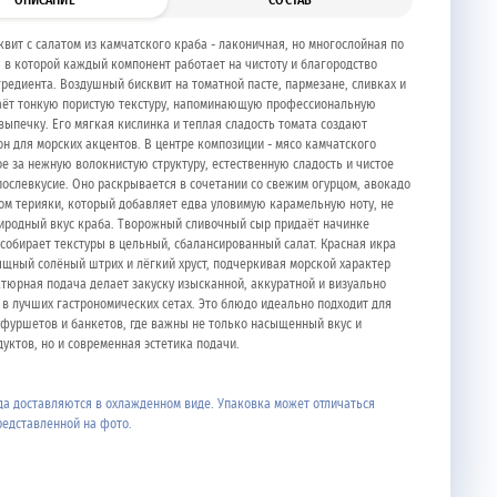
ОПИСАНИЕ
СОСТАВ
квит с салатом из камчатского краба - лаконичная, но многослойная по
, в которой каждый компонент работает на чистоту и благородство
гредиента. Воздушный бисквит на томатной пасте, пармезане, сливках и
аёт тонкую пористую текстуру, напоминающую профессиональную
выпечку. Его мягкая кислинка и теплая сладость томата создают
н для морских акцентов. В центре композиции - мясо камчатского
ое за нежную волокнистую структуру, естественную сладость и чистое
послевкусие. Оно раскрывается в сочетании со свежим огурцом, авокадо
сом терияки, который добавляет едва уловимую карамельную ноту, не
иродный вкус краба. Творожный сливочный сыр придаёт начинке
 собирает текстуры в цельный, сбалансированный салат. Красная икра
ящный солёный штрих и лёгкий хруст, подчеркивая морской характер
тюрная подача делает закуску изысканной, аккуратной и визуально
к в лучших гастрономических сетах. Это блюдо идеально подходит для
фуршетов и банкетов, где важны не только насыщенный вкус и
уктов, но и современная эстетика подачи.
а доставляются в охлажденном виде. Упаковка может отличаться
редставленной на фото.