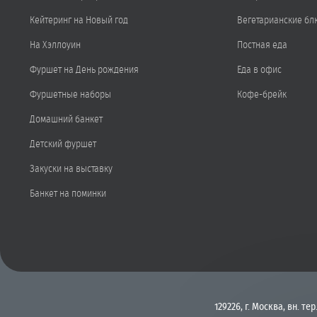
Кейтеринг на Новый год
Вегетарианские бл
На Хэллоуин
Постная еда
Фуршет на День рождения
Еда в офис
Фуршетные наборы
Кофе-брейк
Домашний банкет
Детский фуршет
Закуски на выставку
Банкет на поминки
129226, г. Москва, вн. тер.