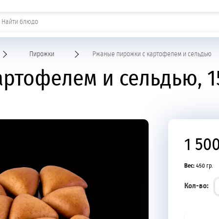
Шашлыки и горячие закуски
Пирожки
Ржаные пирожки с картофелем и сельдью
ртофелем и сельдью, 1
1 50
Вес:
450 гр.
Кол-во: