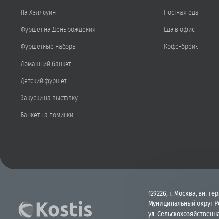
На Хэллоуин
Постная еда
Фуршет на День рождения
Еда в офис
Фуршетные наборы
Кофе-брейк
Домашний банкет
Детский фуршет
Закуски на выставку
Банкет на поминки
129226, г. Москва, вн. тер.
Муниципальный округ Р
ул. Сельскохозяйственна