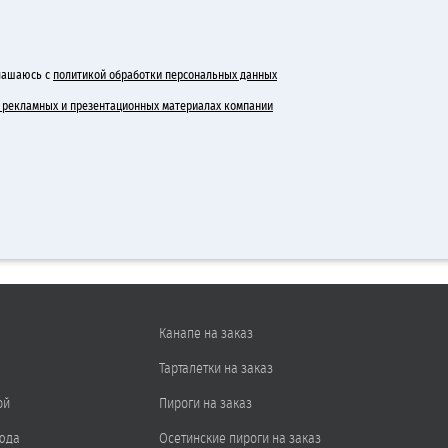
лашаюсь с
политикой обработки персональных данных
 в рекламных и презентационных материалах компании
Канапе на заказ
Тарталетки на заказ
ой
Пироги на заказ
юда
Осетинские пироги на заказ