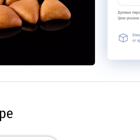
Духовые пиро
Цена указана 
Блюд
от п
ре