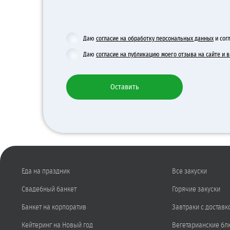
Даю
согласие на обработку персональных данных
и сог
Даю
согласие на публикацию моего отзыва на сайте и
Оставить
Еда на праздник
Все закуски
Свадебный банкет
Горячие закуски
Банкет на корпоратив
Завтраки с доставк
Кейтеринг на Новый год
Вегетарианские бл