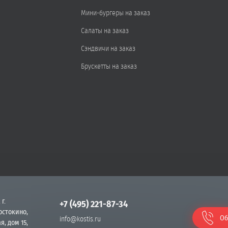
Мини-бургеры на заказ
Салаты на заказ
Сэндвичи на заказ
Брускетты на заказ
 г.
+7 (495) 221-87-34
остокино,
Об
info@kostis.ru
я, дом 15,