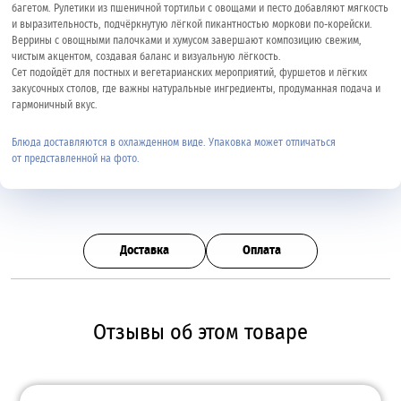
багетом. Рулетики из пшеничной тортильи с овощами и песто добавляют мягкость
и выразительность, подчёркнутую лёгкой пикантностью моркови по-корейски.
Веррины с овощными палочками и хумусом завершают композицию свежим,
чистым акцентом, создавая баланс и визуальную лёгкость.
Сет подойдёт для постных и вегетарианских мероприятий, фуршетов и лёгких
закусочных столов, где важны натуральные ингредиенты, продуманная подача и
гармоничный вкус.
Блюда доставляются в охлажденном виде. Упаковка может отличаться
от представленной на фото.
Доставка
Оплата
Отзывы об этом товаре