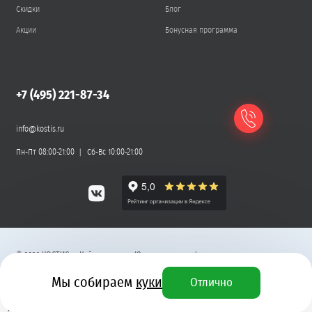
Скидки
Блог
Акции
Бонусная программа
+7 (495) 221-87-34
info@kostis.ru
Пн-Пт 08:00-21:00
Сб-Вс 10:00-21:00
©
2026
КОСТИС — Кейтеринг
.
Юридическая информация
Мы собираем
куки
Отлично
Разработка сайта
7 830 ₽
+ 235 бонусных рублей