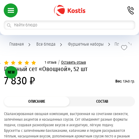
Главная
Все блюда
Фуршетные наборы
Постный сет 
/
1 отзыв
Оставить отзыв
Постный сет «Овощной», 52 шт
NEW
7 830 ₽
Вес:
1340 гр.
ОПИСАНИЕ
СОСТАВ
Сбалансированная овощная композиция, выстроенная на сочетании свежести,
запечённых акцентов и насыщенных соусов. Сет объединяет разные форматы
подачи, создавая разнообразие вкусов и аккуратную, лёгкую подачу.
Брускетты с запечёнными баклажанами, кабачками и перцем раскрываются
тёплым, насыщенным вкусом, дополненным ароматным соусом песто и ржаным