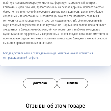
и лёгкую средиземноморскую кислинку, формируя гармоничный контраст.
Сливочный крем блю чиз, приготовленный на основе дор-блю, придаёт закуске
бархатистую текстуру и благородную сырную насыщенность, делая вкус более
собранным и многослойным. В композиции сочетаются плотность говядины,
мягкость сыра и насыщенность томатов, создавая чистый, сбалансированный
вкус, который ощущается цельно и утончённо. Порционная подача подчёркивает
аккуратность блюда: мини-формат, чёткая геометрия и глубокие тона делают
буше визуально эффектным и современным. Такая закуска органично смотрится в
премиальных фуршетных сетах, усиливая композицию блюдами с мясной основой,
сырами и яркими ягодными акцентами.
Блюда доставляются в охлажденном виде. Упаковка может отличаться
от представленной на фото.
Доставка
Оплата
Отзывы об этом товаре