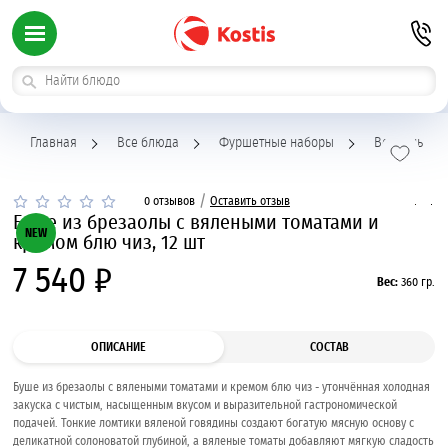
Главная
Все блюда
Фуршетные наборы
Веррины
/
0 отзывов
Оставить отзыв
Буше из брезаолы с вялеными томатами и
NEW
кремом блю чиз, 12 шт
7 540 ₽
Вес:
360 гр.
ОПИСАНИЕ
СОСТАВ
Буше из брезаолы с вялеными томатами и кремом блю чиз - утончённая холодная
закуска с чистым, насыщенным вкусом и выразительной гастрономической
подачей. Тонкие ломтики вяленой говядины создают богатую мясную основу с
деликатной солоноватой глубиной, а вяленые томаты добавляют мягкую сладость