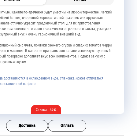
ОПИСАНИЕ
СОСТАВ
титные,
Канапе по-гречески
будут уместны на любом торжестве. Легкий
ебный банкет, очередной корпоративный праздник или дружеская
канапе отлично украсят праздничный стол. Для их приготовления
 же компоненты, что и для классического греческого салата, у закуски
езупречный вкус и очень гармоничный внешний вид.
адиционный сыр Фета, ломтики свежего огурца и сладких томатов Черри,
ерец и маслины. В качестве приправы для канапе используют сушеный
орый прекрасно дополняет вкус всех компонентов. Подают закуску с
трусовым соусом.
а доставляются в охлажденном виде. Упаковка может отличаться
редставленной на фото.
Скидка
- 32%
Доставка
Оплата