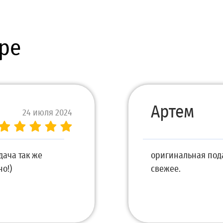
ре
Артем
24 июля 2024
дача так же
оригинальная пода
о!)
свежее.