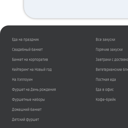
Еда на праздник
Все закуски
Свадебный банкет
Горячие закуски
Банкет на корпоратив
Завтраки с доставк
Кейтеринг на Новый год
Вегетарианские бл
На Хэллоуин
Постная еда
Фуршет на День рождения
Еда в офис
Фуршетные наборы
Кофе-брейк
Домашний банкет
Детский фуршет