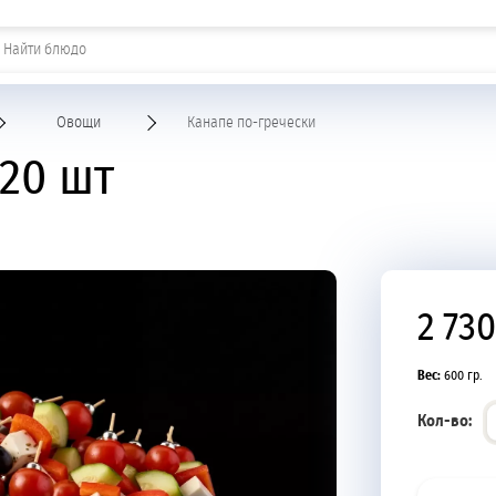
Шашлыки и горячие закуски
Овощи
Канапе по-гречески
 20 шт
2 730
Вес:
600 гр.
Кол-во: