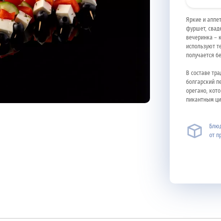
Яркие и аппе
фуршет, свад
вечеринка – 
используют те
получается б
В составе тр
болгарский п
орегано, кот
пикантным ци
Блюд
от п