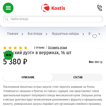
Главная
Все блюда
Фуршетные наборы
Веррины
/
2 отзыва
Оставить отзыв
«Тайский дуэт» в верринах, 16 шт
NEW
5 380 ₽
Вес:
880 гр.
ОПИСАНИЕ
СОСТАВ
Поклонникам пикантных острых закусок стоит обратить внимание на Роллы
«Чемичанга» овощные и Рулетик по-тайски с курицей, они представляют собой
оригинальный вариант популярного блюда мексиканской кухни. Овощные роллы
и мясные рулетики будут великолепным дополнением к фуршету и официальному
банкету, универсальная закуска подойдет для организации семейного праздника