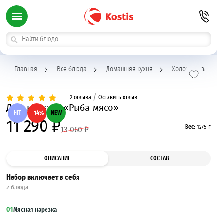
Главная
Все блюда
Домашняя кухня
Холодные закус
/
2 отзыва
Оставить отзыв
Дуэт нарезок «Рыба-мясо»
HIT
- 14%
NEW
11 290 ₽
Вес:
1275 г
13 060 ₽
ОПИСАНИЕ
СОСТАВ
Набор включает в себя
2 блюда
01
Мясная нарезка