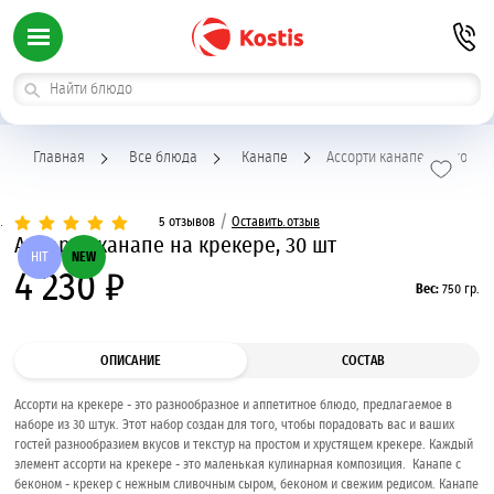
Главная
Все блюда
Канапе
Ассорти канапе с беконом
/
5 отзывов
Оставить отзыв
Ассорти канапе на крекере, 30 шт
HIT
NEW
4 230 ₽
Вес:
750 гр.
ОПИСАНИЕ
СОСТАВ
Ассорти на крекере - это разнообразное и аппетитное блюдо, предлагаемое в
наборе из 30 штук. Этот набор создан для того, чтобы порадовать вас и ваших
гостей разнообразием вкусов и текстур на простом и хрустящем крекере. Каждый
элемент ассорти на крекере - это маленькая кулинарная композиция. Канапе с
беконом - крекер с нежным сливочным сыром, беконом и свежим редисом. Канапе