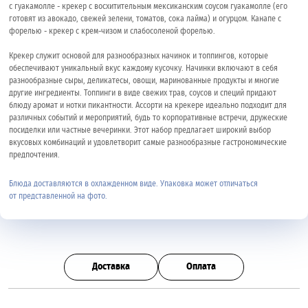
с гуакамолле - крекер с восхитительным мексиканским соусом гуакамолле (его
готовят из авокадо, свежей зелени, томатов, сока лайма) и огурцом. Канапе с
форелью - крекер с крем-чизом и слабосоленой форелью.
Крекер служит основой для разнообразных начинок и топпингов, которые
обеспечивают уникальный вкус каждому кусочку. Начинки включают в себя
разнообразные сыры, деликатесы, овощи, маринованные продукты и многие
другие ингредиенты. Топпинги в виде свежих трав, соусов и специй придают
блюду аромат и нотки пикантности. Ассорти на крекере идеально подходит для
различных событий и мероприятий, будь то корпоративные встречи, дружеские
посиделки или частные вечеринки. Этот набор предлагает широкий выбор
вкусовых комбинаций и удовлетворит самые разнообразные гастрономические
предпочтения.
Блюда доставляются в охлажденном виде. Упаковка может отличаться
от представленной на фото.
Доставка
Оплата