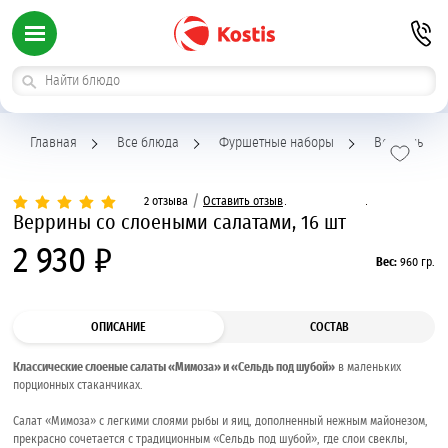
Главная
Все блюда
Фуршетные наборы
Веррины
/
2 отзыва
Оставить отзыв
Веррины со слоеными салатами, 16 шт
2 930 ₽
Вес:
960 гр.
ОПИСАНИЕ
СОСТАВ
Классические слоеные салаты «Мимоза» и «Сельдь под шубой»
в маленьких
порционных стаканчиках.
Салат «Мимоза» с легкими слоями рыбы и яиц, дополненный нежным майонезом,
прекрасно сочетается с традиционным «Сельдь под шубой», где слои свеклы,