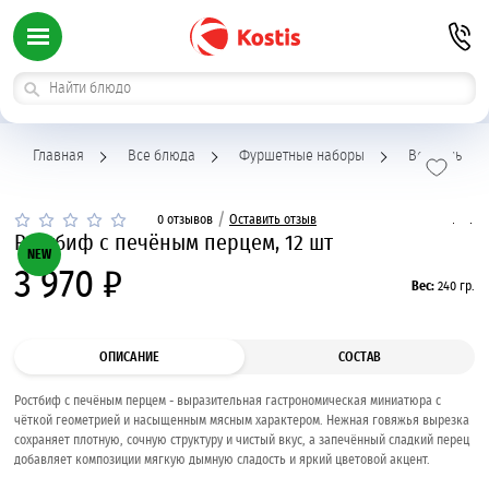
Главная
Все блюда
Фуршетные наборы
Веррины
/
0 отзывов
Оставить отзыв
Ростбиф с печёным перцем, 12 шт
NEW
3 970 ₽
Вес:
240 гр.
ОПИСАНИЕ
СОСТАВ
Ростбиф с печёным перцем - выразительная гастрономическая миниатюра с
чёткой геометрией и насыщенным мясным характером. Нежная говяжья вырезка
сохраняет плотную, сочную структуру и чистый вкус, а запечённый сладкий перец
добавляет композиции мягкую дымную сладость и яркий цветовой акцент.