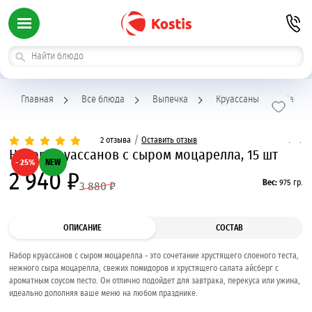
Главная
Все блюда
Выпечка
Круассаны
Набор 
/
2 отзыва
Оставить отзыв
Набор круассанов с сыром моцарелла, 15 шт
- 25%
NEW
2 940 ₽
Вес:
975 гр.
3 880 ₽
ОПИСАНИЕ
СОСТАВ
Набор круассанов с сыром моцарелла - это сочетание хрустящего слоеного теста,
нежного сыра моцарелла, свежих помидоров и хрустящего салата айсберг с
ароматным соусом песто. Он отлично подойдет для завтрака, перекуса или ужина,
идеально дополняя ваше меню на любом празднике.