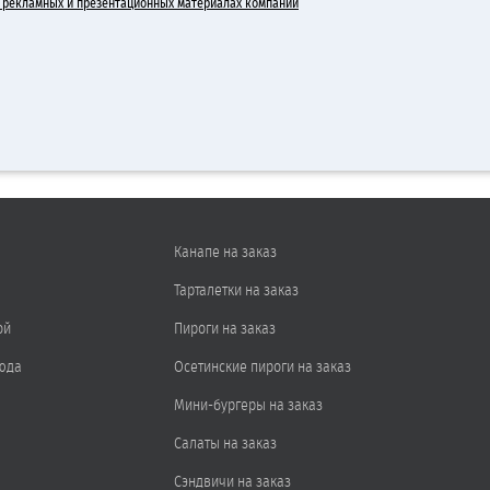
 в рекламных и презентационных материалах компании
Канапе на заказ
Тарталетки на заказ
ой
Пироги на заказ
юда
Осетинские пироги на заказ
Мини-бургеры на заказ
Салаты на заказ
Сэндвичи на заказ