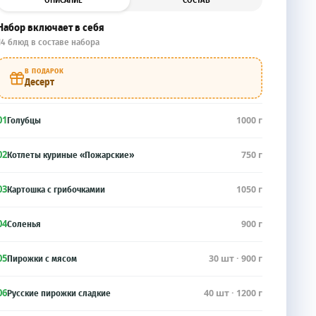
ОПИСАНИЕ
СОСТАВ
Набор включает в себя
14 блюд в составе набора
В ПОДАРОК
Десерт
01
1000 г
Голубцы
02
750 г
Котлеты куриные «Пожарские»
03
1050 г
Картошка с грибочкамии
04
900 г
Соленья
05
30 шт · 900 г
Пирожки с мясом
06
40 шт · 1200 г
Русские пирожки сладкие