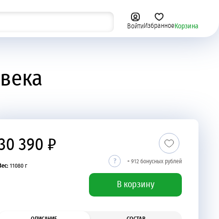
Избранное
Корзина
Войти
Сыры, овощи и фрукты
овека
30 390 ₽
+ 912 бонусных рублей
Вес:
11080 г
В корзину