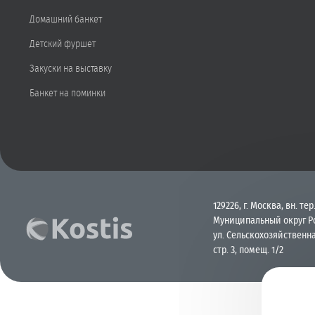
Домашний банкет
Детский фуршет
Закуски на выставку
Банкет на поминки
129226, г. Москва, вн. тер.
Муниципальный округ Р
ул. Сельскохозяйственна
стр. 3, помещ. 1/2