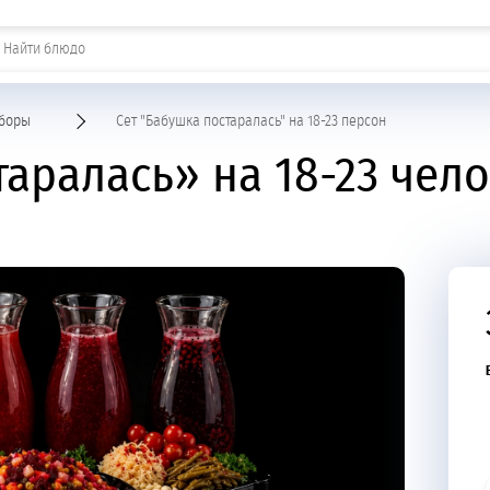
Шашлыки и горячие закуски
боры
Сет "Бабушка постаралась" на 18-23 персон
аралась» на 18-23 чел