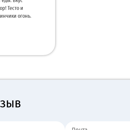
 еды. Вкус
р! Тесто и
инчики огонь.
тзыв