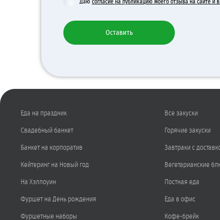
Даю
согласие на публикацию моего отзыва на сайте и
Оставить
Еда на праздник
Все закуски
Свадебный банкет
Горячие закуски
Банкет на корпоратив
Завтраки с доставк
Кейтеринг на Новый год
Вегетарианские бл
На Хэллоуин
Постная еда
Фуршет на День рождения
Еда в офис
Фуршетные наборы
Кофе-брейк