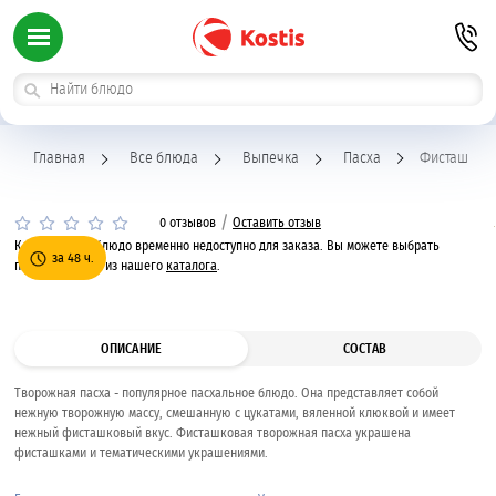
Главная
Все блюда
Выпечка
Пасха
Фисташкова
/
0 отзывов
Оставить отзыв
К сожалению, блюдо временно недоступно для заказа. Вы можете выбрать
за 48 ч.
похожее блюдо из нашего
каталога
.
ОПИСАНИЕ
СОСТАВ
Творожная пасха - популярное пасхальное блюдо. Она представляет собой
нежную творожную массу, смешанную с цукатами, вяленной клюквой и имеет
нежный фисташковый вкус. Фисташковая творожная пасха украшена
фисташками и тематическими украшениями.