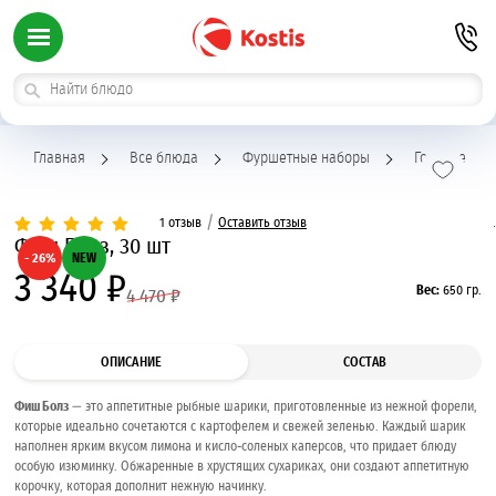
Главная
Все блюда
Фуршетные наборы
Горячие зак
/
1 отзыв
Оставить отзыв
Фиш Болз, 30 шт
- 26%
NEW
3 340 ₽
Вес:
650 гр.
4 470 ₽
ОПИСАНИЕ
СОСТАВ
Фиш Болз
— это аппетитные рыбные шарики, приготовленные из нежной форели,
которые идеально сочетаются с картофелем и свежей зеленью. Каждый шарик
наполнен ярким вкусом лимона и кисло-соленых каперсов, что придает блюду
особую изюминку. Обжаренные в хрустящих сухариках, они создают аппетитную
корочку, которая дополнит нежную начинку.