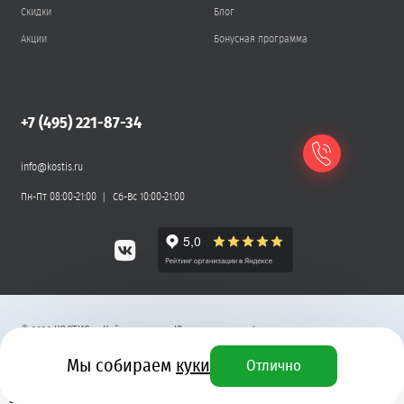
Скидки
Блог
Акции
Бонусная программа
+7 (495) 221-87-34
info@kostis.ru
Пн-Пт 08:00-21:00
Сб-Вс 10:00-21:00
©
2026
КОСТИС — Кейтеринг
.
Юридическая информация
Мы собираем
куки
Отлично
Разработка сайта
3 340 ₽
+ 101 бонусный рубль
4 470 ₽