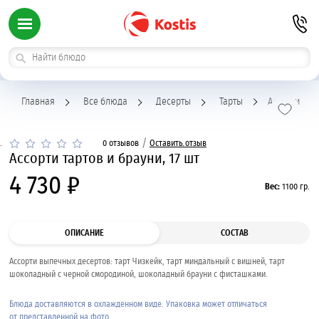
Главная
Все блюда
Десерты
Тарты
Ассорти тарт
/
0 отзывов
Оставить отзыв
Ассорти тартов и брауни, 17 шт
4 730 ₽
Вес:
1100 гр.
ОПИСАНИЕ
СОСТАВ
Ассорти выпечных десертов: тарт Чизкейк, тарт миндальный с вишней, тарт
шоколадный с черной смородиной, шоколадный брауни с фисташками.
Блюда доставляются в охлажденном виде. Упаковка может отличаться
от представленной на фото.