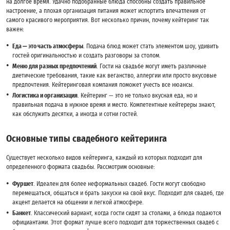
на долгое время. Удачно подобранные блюда способны создать правильное
настроение, а плохая организация питания может испортить впечатления от
самого красивого мероприятия. Вот несколько причин, почему кейтеринг так
важен:
Еда — это часть атмосферы
. Подача блюд может стать элементом шоу, удивить
гостей оригинальностью и создать разговоры за столом.
Меню для разных предпочтений
. Гости на свадьбе могут иметь различные
диетические требования, такие как веганство, аллергии или просто вкусовые
предпочтения. Кейтеринговая компания поможет учесть все нюансы.
Логистика и организация
. Кейтеринг — это не только вкусная еда, но и
правильная подача в нужное время и место. Компетентные кейтереры знают,
как обслужить десятки, а иногда и сотни гостей.
Основные типы свадебного кейтеринга
Существует несколько видов кейтеринга, каждый из которых подходит для
определенного формата свадьбы. Рассмотрим основные:
Фуршет
. Идеален для более неформальных свадеб. Гости могут свободно
перемещаться, общаться и брать закуски на свой вкус. Подходит для свадеб, где
акцент делается на общении и легкой атмосфере.
Банкет
. Классический вариант, когда гости сидят за столами, а блюда подаются
официантами. Этот формат лучше всего подходит для торжественных свадеб с