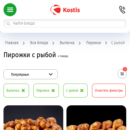
Главная
Все блюда
Выпечка
Пирожки
С рыбой
Пирожки с рыбой
4 товара
3
Популярные
Выпечка
Пирожки
С рыбой
Очистить фильтры