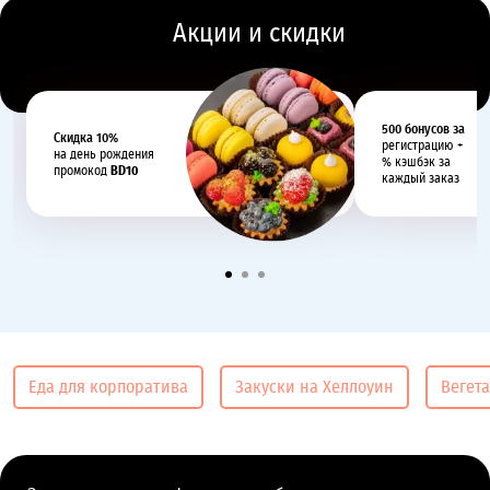
Акции и скидки
500 бонусов за
Cкидка 10%
регистрацию +
на день рождения
% кэшбэк за
промокод
BD10
каждый заказ
Еда для корпоратива
Закуски на Хеллоуин
Вегет