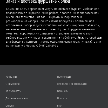
Заказ и доставка фуршетных блюд
Компания Костис предлагает услуги по доставке фуршетных блюд для
празднования дня рождения на работе, проведения корпоратива или
семейного торжества. Для вас − широкий выбор канапе и
разнообразные наборы. Только свежие продукты и оригинальное
исполнение. Набор закусок с грибами, сельдью и морским гребешком,
мясные нарезки с бужениной, копченой утиной грудкой, вялеными
томатами, королевскими оливками и отварным телячьим языком,
рыбное ассорти − у нас есть варианты на любой вкус. Заказ готовой еды
для фуршета и кейтеринг можно оформить через корзину на сайте или
по телефону в Москве +7 (495) 221-87-34.
Контакты
Промокоды
О компании
Дипломы и сертификаты
Как заказать
Вакансии
Доставка и оплата
Новости
Скидки
Блог